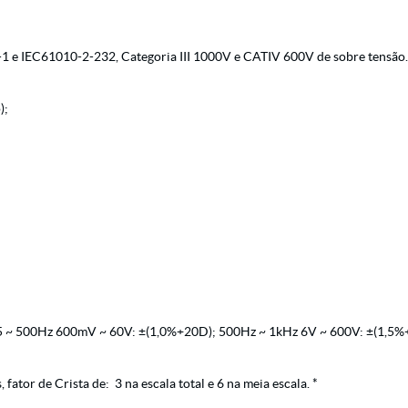
-1 e IEC61010-2-232, Categoria III 1000V e CATIV 600V de sobre tensã
);
5 ~ 500Hz 600mV ~ 60V: ±(1,0%+20D); 500Hz ~ 1kHz 6V ~ 600V: ±(1,
ator de Crista de: 3 na escala total e 6 na meia escala. *