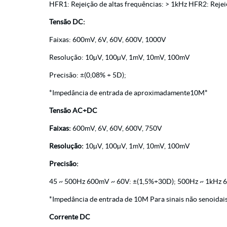
HFR1: Rejeição de altas frequências: > 1kHz HFR2: Rejei
Tensão DC:
Faixas: 600mV, 6V, 60V, 600V, 1000V
Resolução: 10µV, 100µV, 1mV, 10mV, 100mV
Precisão: ±(0,08% + 5D);
*Impedância de entrada de aproximadamente10M*
Tensão AC+DC
Faixas:
600mV, 6V, 60V, 600V, 750V
Resolução:
10µV, 100µV, 1mV, 10mV, 100mV
Precisão:
45 ~ 500Hz 600mV ~ 60V: ±(1,5%+30D); 500Hz ~ 1kHz 6
*Impedância de entrada de 10M Para sinais não senoidais, 
Corrente DC