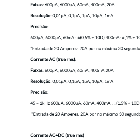
Faixas:
600µA, 6000µA, 60mA, 400mA, 20A
Resolução:
0,01µA, 0,1µA, 1µA, 10µA, 1mA
Precisão:
600µA, 6000µA, 60mA : ±(0,5% + 10D) 400mA: ±(1% + 1
*Entrada de 20 Amperes: 20A por no máximo 30 segundos
Corrente AC (true rms):
Faixas:
600µA, 6000µA, 60mA, 400mA,20A
Resolução:
0,01µA, 0,1µA, 1µA, 10µA, 1mA
Precisão:
45 ~ 1kHz 600µA, 6000µA, 60mA, 400mA : ±(1,5% + 10D)
*Entrada de 20 Amperes: 20A por no máximo 30 segundo
Corrente AC+DC (true rms)