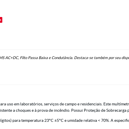
o
e
e RMS AC+DC, Filto Passa Baixa e Condutância. Destaca-se também por seu disp
ara uso em laboratórios, serviços de campo e residenciais. Este multíme
stente a choques e à prova de incêndio. Possui Proteção de Sobrecarga p
ígitos) para temperatura 23°C ±5°C e umidade relativa < 70%. A especifi