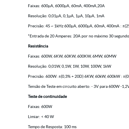
Faixas: 600µA, 6000µA, 60mA, 400mA,20A
Resolução: 0,01µA, 0,1µA, 1µA, 10µA, 1mA
Precisão: 45 ~ 1kHz 600µA, 6000µA, 60mA, 400mA : ±(2
*Entrada de 20 Amperes: 20A por no máximo 30 segundos
Resistência
Faixas: 600W, 6KW, 60KW, 600KW, 6MW, 60MW
Resolução: 0,01W, 0,1W, 1W, 10W, 100W, 1kW
Precisão: 600W: ±(0,3% + 20D) 6KW, 60kW, 600kW : ±(
Tensão de Teste em circuito aberto: - 3V para 600W -1
Teste de continuidade
Faixas: 600W
Limiar: < 40 W
Tempo de Resposta: 100 ms