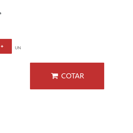
a
UN
COTAR