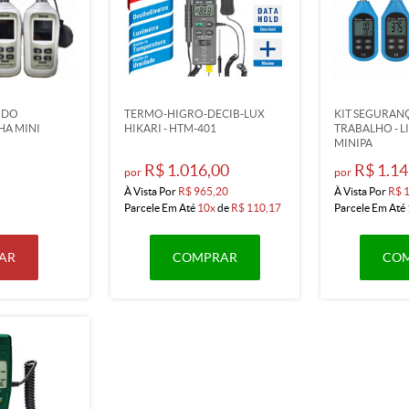
 DO
TERMO-HIGRO-DECIB-LUX
KIT SEGURAN
HA MINI
HIKARI - HTM-401
TRABALHO - L
MINIPA
R$ 1.016,00
R$ 1.14
por
por
À Vista Por
R$ 965,20
À Vista Por
R$ 
Parcele Em Até
10x
de
R$ 110,17
Parcele Em Até
AR
COMPRAR
CO