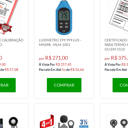
E CALIBRAÇÃO
LUXÍMETRO 199.999 LUX -
CERTIFICADO
RO
MINIPA - MLM-1001
PARA TERMO-
OU EM-5510
0
R$ 271,00
R$ 375
por
por
9,00
À Vista Por
R$ 257,45
À Vista Por
R$ 
de
R$ 57,08
Parcele Em Até
5x
de
R$ 56,66
Parcele Em Até
RAR
COMPRAR
CO