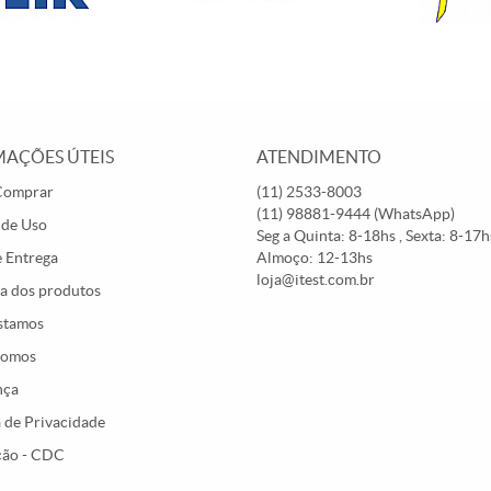
AÇÕES ÚTEIS
ATENDIMENTO
Comprar
(11)
2533-8003
(11)
98881-9444
(WhatsApp)
 de Uso
Seg a Quinta: 8-18hs , Sexta: 8-17hs
e Entrega
Almoço: 12-13hs
loja@itest.com.br
a dos produtos
stamos
Somos
nça
a de Privacidade
ção - CDC