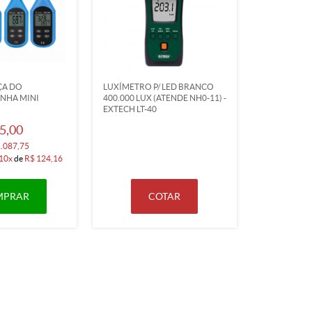
ÇA DO
LUXÍMETRO P/ LED BRANCO
INHA MINI
400.000 LUX (ATENDE NH0-11) -
EXTECH LT-40
5,00
1.087,75
10x
de
R$ 124,16
MPRAR
COTAR