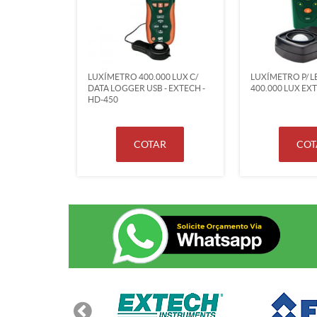
LUXÍMETRO 400.000 LUX C/
LUXÍMETRO P/ 
DATA LOGGER USB - EXTECH -
400.000 LUX EXT
HD-450
COTAR
COT