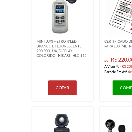
MINI LUXÍMETRO P/ LED
CERTIFICADO D
BRANCO E FLUORESCENTE
PARA LUXÍMET
200.000 LUX, DISPLAY
COLORIDO - HIKARI - HLX-912
R$ 220,0
por
À Vista Por
R$ 20
Parcele Em Até
4x
COTAR
COMP