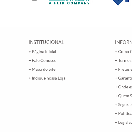
INSTITUCIONAL
INFORM
Página Inicial
Como 
Fale Conosco
Termos
Mapa do Site
Fretes 
Indique nossa Loja
Garanti
Onde e
Quem 
Segura
Polític
Legisla