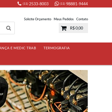
2533-8003
98881-9444
(11)
(11)
Solicite Orçamento
Meus Pedidos
Contato
R$ 0,00
ANÇA E MEDIC TRAB
TERMOGRAFIA