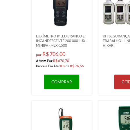
LUXÍMETRO P/ LED BRANCO E
KIT SEGURANÇA
INCANDESCENTE 200.000 LUX -
TRABALHO - LIN
MINIPA - MLX-1500
HIKARI
R$ 706,00
por
À Vista Por
R$ 670,70
Parcele Em Até
10x
de
R$ 76,56
COMPRAR
COT