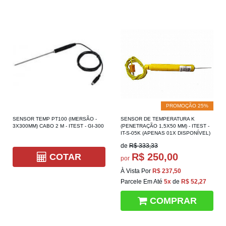
PROMOÇÃO 25%
SENSOR TEMP PT100 (IMERSÃO -
SENSOR DE TEMPERATURA K
3X300MM) CABO 2 M - ITEST - GI-300
(PENETRAÇÃO 1,5X50 MM) - ITEST -
IT-S-05K (APENAS 01X DISPONÍVEL)
de
R$ 333,33
R$ 250,00
COTAR
por
À Vista Por
R$ 237,50
Parcele Em Até
5x
de
R$ 52,27
COMPRAR