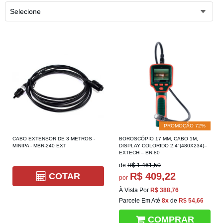
Selecione
PROMOÇÃO 72%
CABO EXTENSOR DE 3 METROS -
BOROSCÓPIO 17 MM, CABO 1M,
MINIPA - MBR-240 EXT
DISPLAY COLORIDO 2,4"(480X234)–
EXTECH – BR-80
de
R$ 1.461,50
R$ 409,22
COTAR
por
À Vista Por
R$ 388,76
Parcele Em Até
8x
de
R$ 54,66
COMPRAR