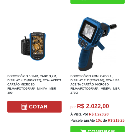
BOROSCÓPIO 5,2MM, CABO 3,2M,
BOROSCÓPIO 9MM, CABO 1 ,
DISPLAY 4,3"(480X272), RCA - ACEITA
DISPLAY 2,7"(320X240), RCA /USB,
CARTÃO MICROSD,
ACEITA CARTÃO MICROSD,
FILMA/FOTOGRAFA- MINIPA - MBR-
FILMA/FOTOGRAFA - MINIPA - MBR-
300
270G
R$ 2.022,00
COTAR
por
À Vista Por
R$ 1.920,90
Parcele Em Até
10x
de
R$ 219,25
COMPRAR