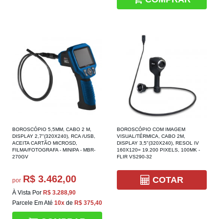
BOROSCÓPIO 5,5MM, CABO 2 M,
BOROSCÓPIO COM IMAGEM
DISPLAY 2,7"(320X240), RCA /USB,
VISUAL/TÉRMICA, CABO 2M,
ACEITA CARTÃO MICROSD,
DISPLAY 3,5"(320X240), RESOL IV
FILMA/FOTOGRAFA - MINIPA - MBR-
160X120= 19.200 PIXELS, 100MK -
270GV
FLIR VS290-32
R$ 3.462,00
COTAR
por
À Vista Por
R$ 3.288,90
Parcele Em Até
10x
de
R$ 375,40