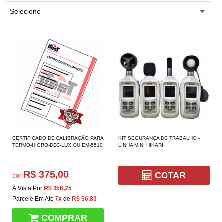
Selecione
CERTIFICADO DE CALIBRAÇÃO PARA
KIT SEGURANÇA DO TRABALHO -
TERMO-HIGRO-DEC-LUX OU EM-5510
LINHA MINI HIKARI
R$ 375,00
COTAR
por
À Vista Por
R$ 356,25
Parcele Em Até
7x
de
R$ 56,83
COMPRAR