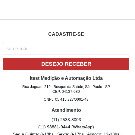
CADASTRE-SE
DESEJO RECEBER
Itest Medição e Automação Ltda
Rua Jaguari, 219
-
Bosque da Saúde, São Paulo
-
SP
CEP: 04137-080
CNPJ: 05.415.327/0001-48
Atendimento
(11)
2533-8003
(11)
98881-9444
(WhatsApp)
Seg a Quinta: 8-18hs , Sexta: 8-17hs , Almoço: 12-13hs