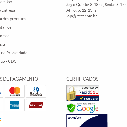
 de Uso
Seg a Quinta: 8-18hs , Sexta: 8-17hs
e Entrega
Almoço: 12-13hs
loja@itest.com.br
a dos produtos
stamos
Somos
nça
a de Privacidade
ção - CDC
S DE PAGAMENTO
CERTIFICADOS