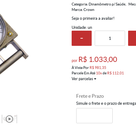
Categoria:
Dinamômetro p/ Saúde
Mecâ
Marca:
Crown
Seja o primeira a avaliar!
Unidade: un
R$ 1.033,00
por
À Vista Por
R$ 981,35
Parcele Em Até
10x
de
R$ 112,01
Ver parcelas
Frete e Prazo
Simule o frete e o prazo de entreg