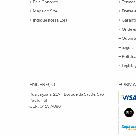
Fale Conosco
Termos
Mapa do Site
Fretes 
Indique nossa Loja
Garanti
Onde e
Quem 
Segura
Polític
Legisla
ENDEREÇO
FORMA
Rua Jaguari, 219
-
Bosque da Saúde, São
Paulo
-
SP
CEP: 04137-080