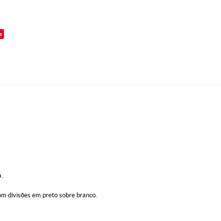
o
e
a.
 com divisões em preto sobre branco.