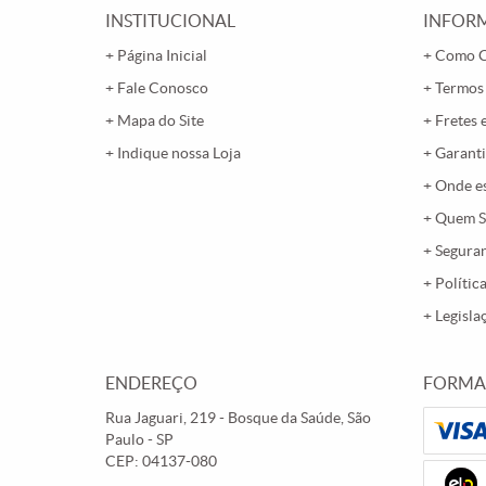
INSTITUCIONAL
INFORM
Página Inicial
Como 
Fale Conosco
Termos
Mapa do Site
Fretes 
Indique nossa Loja
Garanti
Onde e
Quem 
Segura
Polític
Legisla
ENDEREÇO
FORMA
Rua Jaguari, 219
-
Bosque da Saúde, São
Paulo
-
SP
CEP: 04137-080