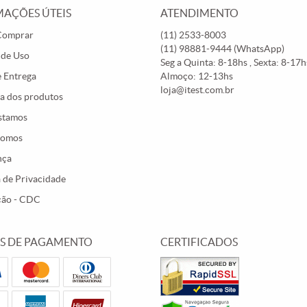
AÇÕES ÚTEIS
ATENDIMENTO
Comprar
(11)
2533-8003
(11)
98881-9444
(WhatsApp)
 de Uso
Seg a Quinta: 8-18hs , Sexta: 8-17hs
e Entrega
Almoço: 12-13hs
loja@itest.com.br
a dos produtos
stamos
Somos
nça
a de Privacidade
ção - CDC
S DE PAGAMENTO
CERTIFICADOS