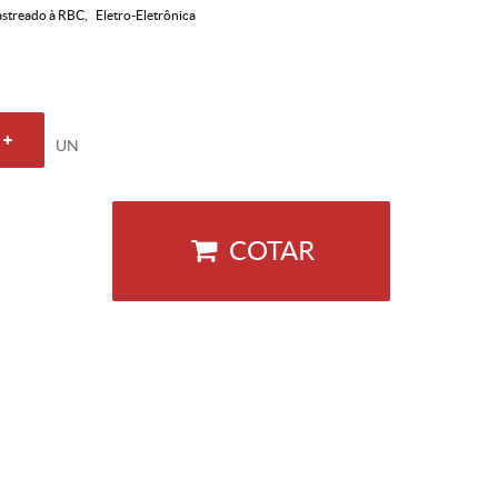
streado à RBC
Eletro-Eletrônica
UN
COTAR