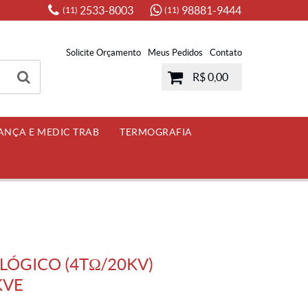
2533-8003
98881-9444
(11)
(11)
Solicite Orçamento
Meus Pedidos
Contato
R$ 0,00
ANÇA E MEDIC TRAB
TERMOGRAFIA
ÓGICO (4TΩ/20KV)
KVE