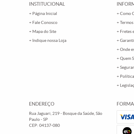
INSTITUCIONAL
INFORM
Página Inicial
Como 
Fale Conosco
Termos
Mapa do Site
Fretes 
Indique nossa Loja
Garanti
Onde e
Quem 
Segura
Polític
Legisla
ENDEREÇO
FORMA
Rua Jaguari, 219
-
Bosque da Saúde, São
Paulo
-
SP
CEP: 04137-080