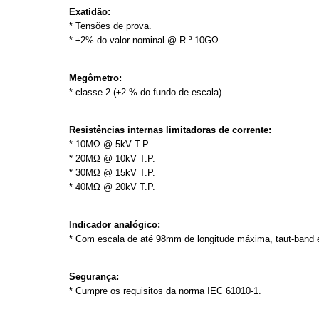
Exatidão:
* Tensões de prova.
* ±2% do valor nominal @ R ³ 10GΩ.
Megômetro:
* classe 2 (±2 % do fundo de escala).
Resistências internas limitadoras de corrente:
* 10MΩ @ 5kV T.P.
* 20MΩ @ 10kV T.P.
* 30MΩ @ 15kV T.P.
* 40MΩ @ 20kV T.P.
Indicador analógico:
* Com escala de até 98mm de longitude máxima, taut-band 
Segurança:
* Cumpre os requisitos da norma IEC 61010-1.