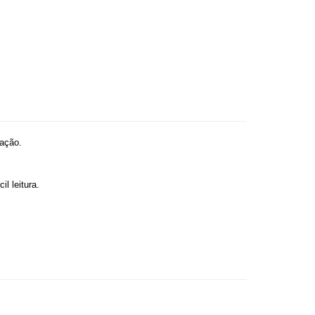
lação.
l leitura.