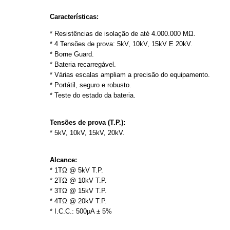
Características:
* Resistências de isolação de até 4.000.000 MΩ.
* 4 Tensões de prova: 5kV, 10kV, 15kV E 20kV.
* Borne Guard.
* Bateria recarregável.
* Várias escalas ampliam a precisão do equipamento.
* Portátil, seguro e robusto.
* Teste do estado da bateria.
Tensões de prova (T.P.):
* 5kV, 10kV, 15kV, 20kV.
Alcance:
* 1TΩ @ 5kV T.P.
* 2TΩ @ 10kV T.P.
* 3TΩ @ 15kV T.P.
* 4TΩ @ 20kV T.P.
* I.C.C.: 500µA ± 5%