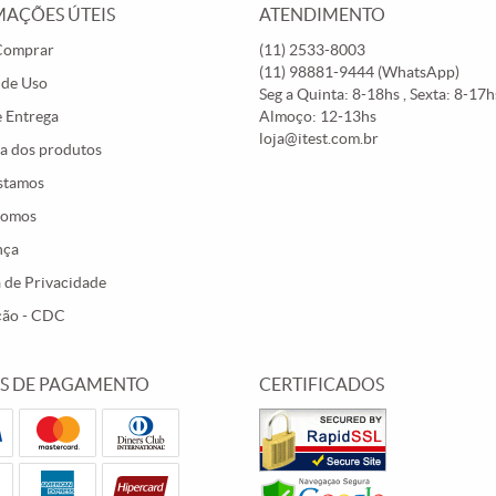
AÇÕES ÚTEIS
ATENDIMENTO
Comprar
(11)
2533-8003
(11)
98881-9444
(WhatsApp)
 de Uso
Seg a Quinta: 8-18hs , Sexta: 8-17hs
e Entrega
Almoço: 12-13hs
loja@itest.com.br
a dos produtos
stamos
Somos
nça
a de Privacidade
ção - CDC
S DE PAGAMENTO
CERTIFICADOS