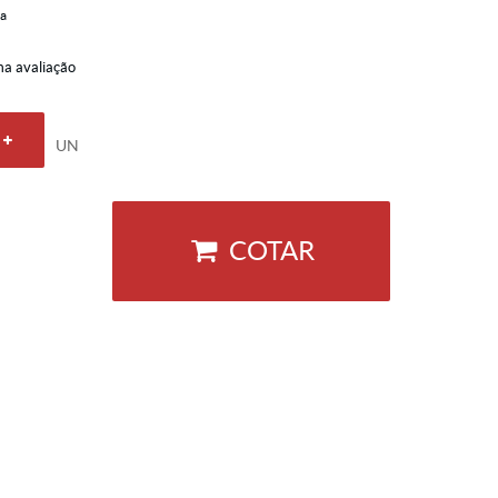
ca
a avaliação
UN
COTAR