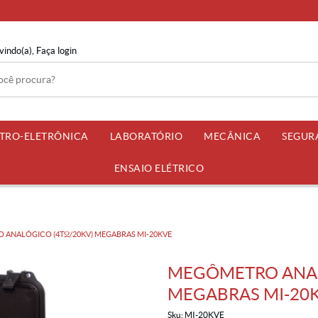
vindo(a),
Faça login
ETRO-ELETRÔNICA
LABORATÓRIO
MECÂNICA
SEGUR
ENSAIO ELÉTRICO
ANALÓGICO (4TΩ/20KV) MEGABRAS MI-20KVE
MEGÔMETRO ANAL
MEGABRAS MI-20
Sku:
MI-20KVE