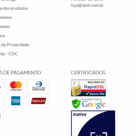
loja@itest.com.br
a dos produtos
stamos
Somos
nça
a de Privacidade
ção - CDC
S DE PAGAMENTO
CERTIFICADOS