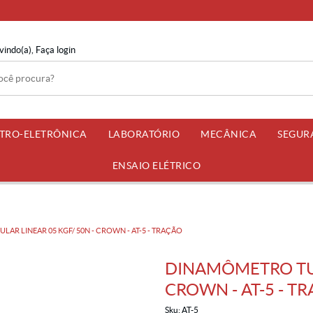
vindo(a),
Faça login
ETRO-ELETRÔNICA
LABORATÓRIO
MECÂNICA
SEGUR
ENSAIO ELÉTRICO
AR LINEAR 05 KGF/ 50N - CROWN - AT-5 - TRAÇÃO
DINAMÔMETRO TUB
CROWN - AT-5 - T
Sku:
AT-5