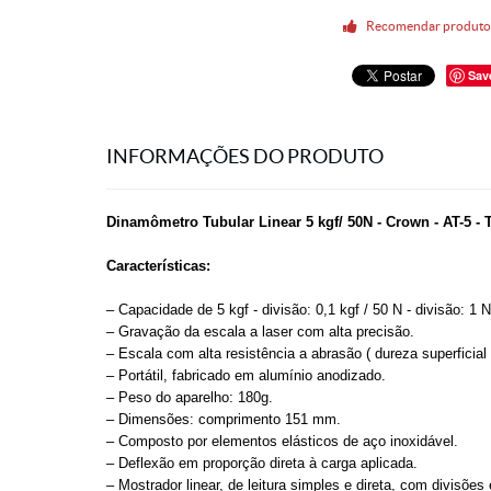
Recomendar produt
Sav
INFORMAÇÕES DO PRODUTO
Dinamômetro Tubular Linear 5 kgf/ 50N - Crown - AT-5 
Características:
– Capacidade de 5 kgf - divisão: 0,1 kgf / 50 N - divisão: 1 N
– Gravação da escala a laser com alta precisão.
– Escala com alta resistência a abrasão ( dureza superficia
– Portátil, fabricado em alumínio anodizado.
– Peso do aparelho: 180g.
– Dimensões: comprimento
151 mm
.
– Composto por elementos elásticos de aço inoxidável.
– Deflexão em proporção direta à carga aplicada.
– Mostrador linear, de leitura simples e direta, com divisõe