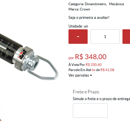
Categoria:
Dinamômetro
Mecânica
Marca:
Crown
Seja o primeira a avaliar!
Unidade: un
R$ 348,00
por
À Vista Por
R$ 330,60
Parcele Em Até
6x
de
R$ 61,08
Ver parcelas
Frete e Prazo
Simule o frete e o prazo de entreg