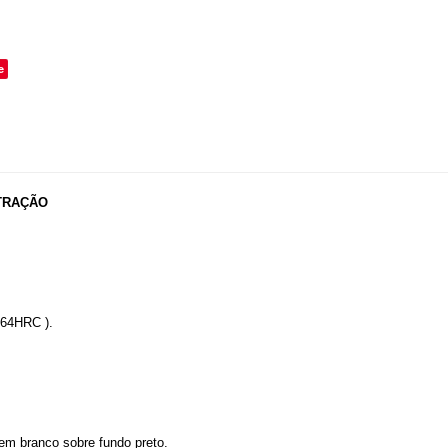
o
e
- TRAÇÃO
l 64HRC ).
s em branco sobre fundo preto.