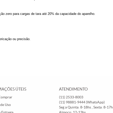
ição zero para cargas de tara até 20% da capacidade do aparelho.
bricação ou precisão.
AÇÕES ÚTEIS
ATENDIMENTO
Comprar
(11)
2533-8003
(11)
98881-9444
(WhatsApp)
 de Uso
Seg a Quinta: 8-18hs , Sexta: 8-17hs
e Entrega
Almoço: 12-13hs