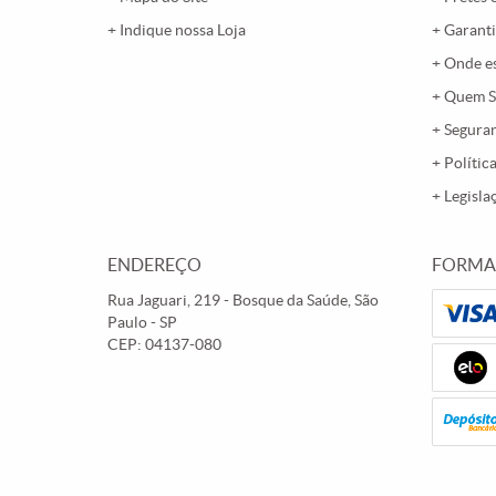
Indique nossa Loja
Garanti
Onde e
Quem 
Segura
Polític
Legisla
ENDEREÇO
FORMA
Rua Jaguari, 219
-
Bosque da Saúde, São
Paulo
-
SP
CEP: 04137-080