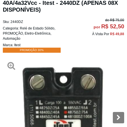
40A/4a32Vcc - Itest - 2440DZ (APENAS 08X
DISPONÍVEIS)
de
R$ 75,00
Sku:
2440DZ
R$ 52,50
por
Categoria:
Relé de Estado Sólido
,
PROMOÇÃO
,
Eletro-Eletrônica
,
À Vista Por
R$ 49,88
Automação
Marca:
Itest
PROMOÇÃO 30%