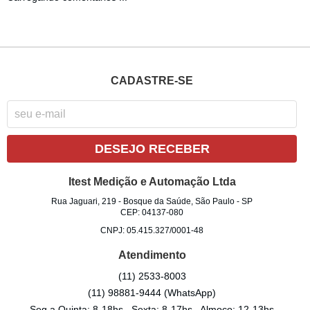
CADASTRE-SE
DESEJO RECEBER
Itest Medição e Automação Ltda
Rua Jaguari, 219
-
Bosque da Saúde, São Paulo
-
SP
CEP: 04137-080
CNPJ: 05.415.327/0001-48
Atendimento
(11)
2533-8003
(11)
98881-9444
(WhatsApp)
Seg a Quinta: 8-18hs , Sexta: 8-17hs , Almoço: 12-13hs