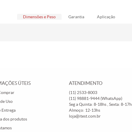
Dimensões e Peso
Garantia
Aplicação
AÇÕES ÚTEIS
ATENDIMENTO
Comprar
(11)
2533-8003
(11)
98881-9444
(WhatsApp)
 de Uso
Seg a Quinta: 8-18hs , Sexta: 8-17hs
e Entrega
Almoço: 12-13hs
loja@itest.com.br
a dos produtos
stamos