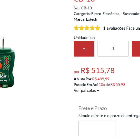
Sku:
CB-10
Categoria:
Eletro-Eletrônica
Rastreador
Marca:
Extech
1 avaliações
Faça um
Unidade: un
R$ 515,78
por
À Vista Por
R$ 489,99
Parcele Em Até
10x
de
R$ 55,93
Ver parcelas
Frete e Prazo
Simule o frete e o prazo de entreg