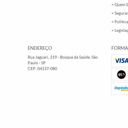
Quem 
Segura
Polític
Legisla
ENDEREÇO
FORMA
Rua Jaguari, 219
-
Bosque da Saúde, São
Paulo
-
SP
CEP: 04137-080