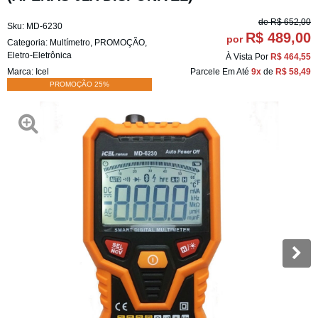
de
R$ 652,00
Sku:
MD-6230
R$ 489,00
por
Categoria:
Multímetro
,
PROMOÇÃO
,
Eletro-Eletrônica
À Vista Por
R$ 464,55
Marca:
Icel
Parcele Em Até
9x
de
R$ 58,49
PROMOÇÃO 25%