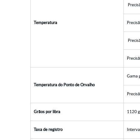
Precisã
Temperatura
Precisã
Precisã
Precisã
Gama g
Temperatura do Ponto de Orvalho
Precisã
Grãos por libra
1120 g
Taxa de registro
Interv