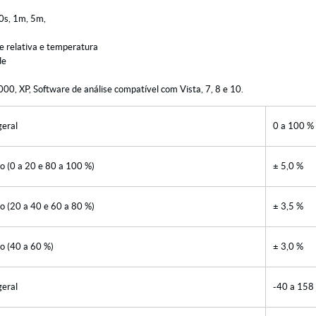
0s, 1m, 5m,
e relativa e temperatura
de
00, XP, Software de análise compatível com Vista, 7, 8 e 10.
eral
0 a 100 %
o (0 a 20 e 80 a 100 %)
± 5,0 %
o (20 a 40 e 60 a 80 %)
± 3,5 %
o (40 a 60 %)
± 3,0 %
eral
-40 a 158 