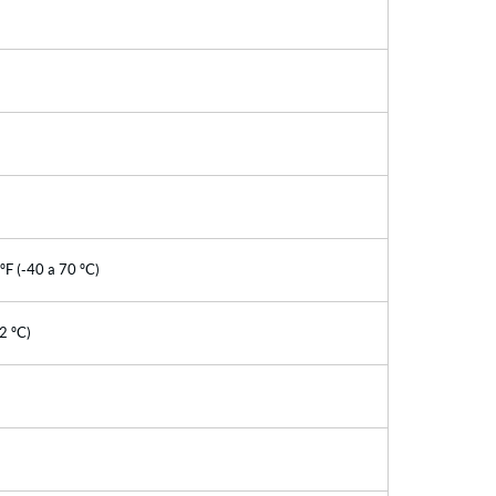
ºF (-40 a 70 ºC)
±2 ºC)