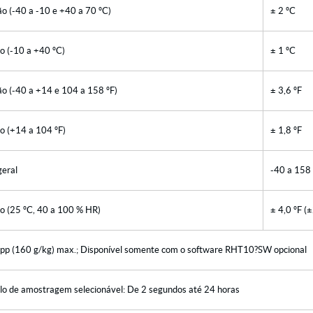
o (-40 a -10 e +40 a 70 ºC)
± 2 ºC
o (-10 a +40 ºC)
± 1 ºC
o (-40 a +14 e 104 a 158 ºF)
± 3,6 ºF
o (+14 a 104 ºF)
± 1,8 ºF
eral
-40 a 158 
o (25 ºC, 40 a 100 % HR)
± 4,0 ºF (
pp (160 g/kg) max.; Disponível somente com o software RHT10?SW opcional
alo de amostragem selecionável: De 2 segundos até 24 horas