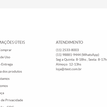
AÇÕES ÚTEIS
ATENDIMENTO
Comprar
(11)
2533-8003
(11)
98881-9444
(WhatsApp)
 de Uso
Seg a Quinta: 8-18hs , Sexta: 8-17hs
e Entrega
Almoço: 12-13hs
loja@itest.com.br
a dos produtos
stamos
Somos
nça
a de Privacidade