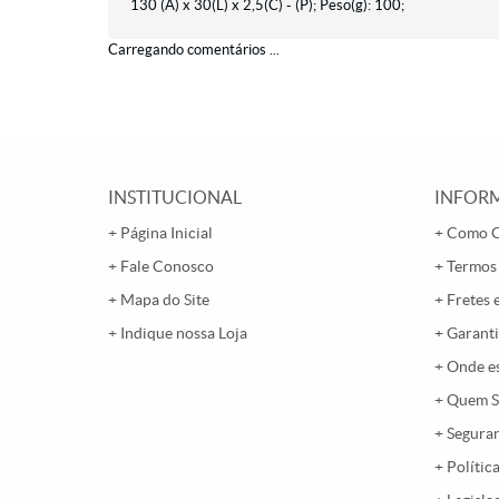
130 (A) x 30(L) x 2,5(C) - (P); Peso(g): 100;
Carregando comentários ...
INSTITUCIONAL
INFORM
Página Inicial
Como 
Fale Conosco
Termos
Mapa do Site
Fretes 
Indique nossa Loja
Garanti
Onde e
Quem 
Segura
Polític