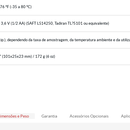
76 ºF (-35 a 80 ºC)
e 3,6 V (1/2 AA) (SAFT LS14250, Tadiran TL?5101 ou equivalente)
tip.), dependendo da taxa de amostragem, da temperatura ambiente e da utili
" (101x25x23 mm) / 172 g (6 oz)
imensões e Peso
Garantia
Acessórios Opcionais
Apli