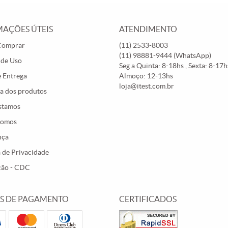
AÇÕES ÚTEIS
ATENDIMENTO
Comprar
(11)
2533-8003
(11)
98881-9444
(WhatsApp)
 de Uso
Seg a Quinta: 8-18hs , Sexta: 8-17hs
e Entrega
Almoço: 12-13hs
loja@itest.com.br
a dos produtos
stamos
Somos
nça
a de Privacidade
ção - CDC
S DE PAGAMENTO
CERTIFICADOS