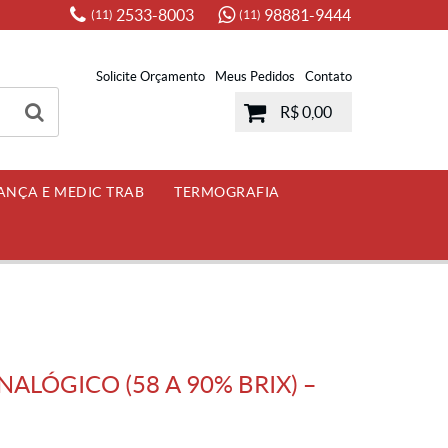
2533-8003
98881-9444
(11)
(11)
Solicite Orçamento
Meus Pedidos
Contato
R$ 0,00
ANÇA E MEDIC TRAB
TERMOGRAFIA
LÓGICO (58 A 90% BRIX) –