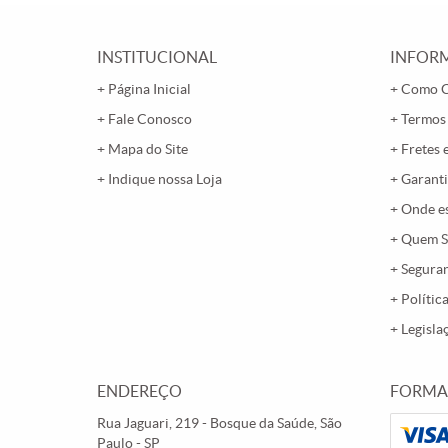
INSTITUCIONAL
INFORM
Página Inicial
Como 
Fale Conosco
Termos
Mapa do Site
Fretes 
Indique nossa Loja
Garanti
Onde e
Quem 
Segura
Polític
Legisla
ENDEREÇO
FORMA
Rua Jaguari, 219
-
Bosque da Saúde, São
Paulo
-
SP