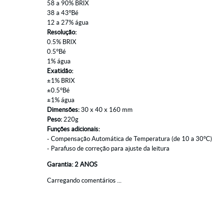
58 a 90% BRIX
38 a 43°Bé
12 a 27% água
Resolução:
0.5% BRIX
0.5°Bé
1% água
Exatidão:
±1% BRIX
±0.5°Bé
±1% água
Dimensões:
30 x 40 x 160 mm
Peso:
220g
Funções adicionais:
- Compensação Automática de Temperatura (de 10 a 30°C)
- Parafuso de correção para ajuste da leitura
Garantia: 2 ANOS
Carregando comentários ...