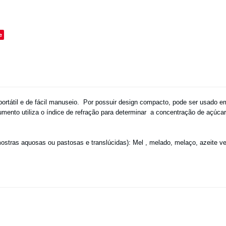
o
e
portátil e de fácil manuseio. Por possuir design compacto, pode ser usado 
nstrumento utiliza o índice de refração para determinar a concentração de açú
tras aquosas ou pastosas e translúcidas): Mel , melado, melaço, azeite veg