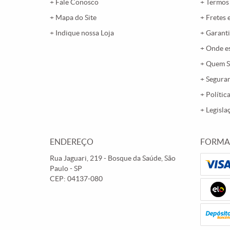
Fale Conosco
Termos
Mapa do Site
Fretes 
Indique nossa Loja
Garanti
Onde e
Quem 
Segura
Polític
Legisla
ENDEREÇO
FORMA
Rua Jaguari, 219
-
Bosque da Saúde, São
Paulo
-
SP
CEP: 04137-080