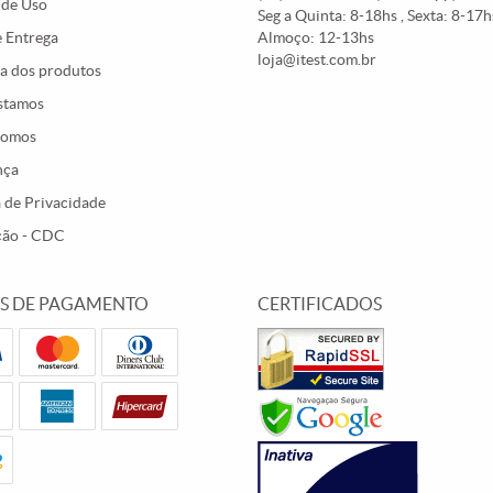
 de Uso
Seg a Quinta: 8-18hs , Sexta: 8-17hs
e Entrega
Almoço: 12-13hs
loja@itest.com.br
a dos produtos
stamos
Somos
nça
a de Privacidade
ção - CDC
S DE PAGAMENTO
CERTIFICADOS