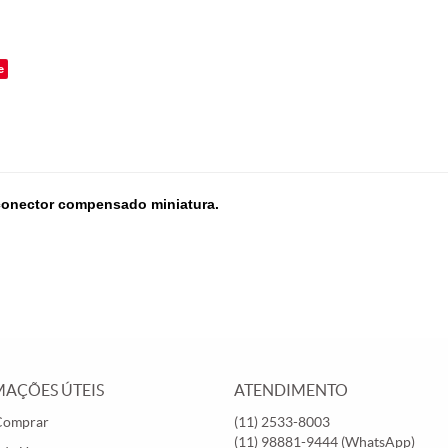
o
e
 conector compensado miniatura.
AÇÕES ÚTEIS
ATENDIMENTO
Comprar
(11)
2533-8003
(11)
98881-9444
(WhatsApp)