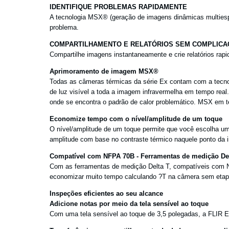
IDENTIFIQUE PROBLEMAS RAPIDAMENTE
A tecnologia MSX® (geração de imagens dinâmicas multiespe
problema.
COMPARTILHAMENTO E RELATÓRIOS SEM COMPLIC
Compartilhe imagens instantaneamente e crie relatórios rapi
Aprimoramento de imagem MSX®
Todas as câmeras térmicas da série Ex contam com a tecnol
de luz visível a toda a imagem infravermelha em tempo real
onde se encontra o padrão de calor problemático. MSX em 
Economize tempo com o nível/amplitude de um toque
O nível/amplitude de um toque permite que você escolha u
amplitude com base no contraste térmico naquele ponto da
Compatível com NFPA 70B - Ferramentas de medição Del
Com as ferramentas de medição Delta T, compatíveis com 
economizar muito tempo calculando ?T na câmera sem etapa
Inspeções eficientes ao seu alcance
Adicione notas por meio da tela sensível ao toque
Com uma tela sensível ao toque de 3,5 polegadas, a FLIR Ex-