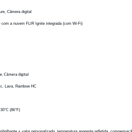
re, Câmera digital
 com a nuvem FLIR Ignite integrada (com Wi-Fi)
e, Câmera digital
ctic, Lava, Rainbow HC
 30°C (86°F)
brilhante + valor personalizado, temperatura aparente refletida, compensaç