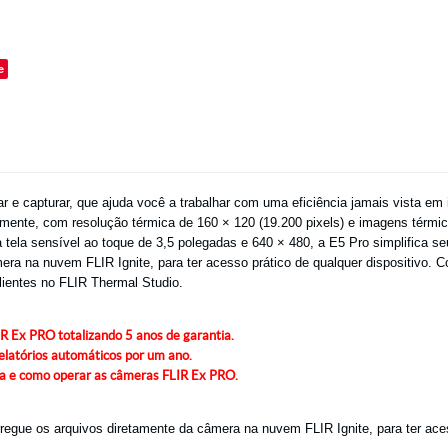
o
e
 e capturar, que ajuda você a trabalhar com uma eficiência jamais vista em 
amente, com resolução térmica de 160 × 120 (19.200 pixels) e imagens térmi
la sensível ao toque de 3,5 polegadas e 640 × 480, a E5 Pro simplifica seu 
ra na nuvem FLIR Ignite, para ter acesso prático de qualquer dispositivo. Co
clientes no FLIR Thermal Studio.
 Ex PRO totalizando 5 anos de garantia.
atórios automáticos por um ano.
a e como operar as câmeras FLIR Ex PRO.
rregue os arquivos diretamente da câmera na nuvem FLIR Ignite, para ter aces