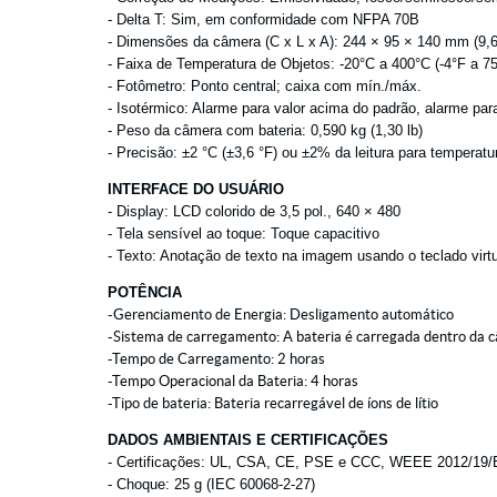
- Delta T: Sim, em conformidade com NFPA 70B
- Dimensões da câmera (C x L x A): 244 × 95 × 140 mm (9,6 
- Faixa de Temperatura de Objetos: -20°C a 400°C (-4°F a 75
- Fotômetro: Ponto central; caixa com mín./máx.
- Isotérmico: Alarme para valor acima do padrão, alarme par
- Peso da câmera com bateria: 0,590 kg (1,30 lb)
- Precisão: ±2 °C (±3,6 °F) ou ±2% da leitura para temperatu
INTERFACE DO USUÁRIO
- Display: LCD colorido de 3,5 pol., 640 × 480
- Tela sensível ao toque: Toque capacitivo
- Texto: Anotação de texto na imagem usando o teclado virt
POTÊNCIA
-Gerenciamento de Energia: Desligamento automático
-Sistema de carregamento: A bateria é carregada dentro da 
-Tempo de Carregamento: 2 horas
-Tempo Operacional da Bateria: 4 horas
-Tipo de bateria: Bateria recarregável de íons de lítio
DADOS AMBIENTAIS E CERTIFICAÇÕES
- Certificações: UL, CSA, CE, PSE e CCC, WEEE 2012/19
- Choque: 25 g (IEC 60068-2-27)