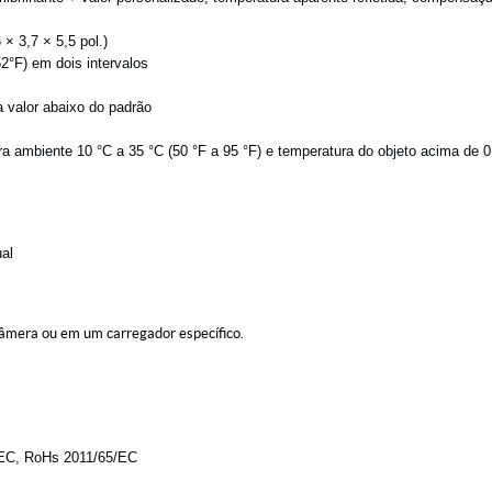
× 3,7 × 5,5 pol.)
2°F) em dois intervalos
a valor abaixo do padrão
ra ambiente 10 °C a 35 °C (50 °F a 95 °F) e temperatura do objeto acima de 0
ual
câmera ou em um carregador específico.
/EC, RoHs 2011/65/EC