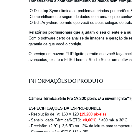
Transferência e compartilhamento de dados sem compli
-O Desktop Sync elimina os problemas criados por cartões
-
Compartilhamento seguro de dados com uma equipe confiável 
-O Edit Anywhere permite que você ou seus colegas de trab
Relatórios profissionais que ajudam o seu cliente e a s
Com o software certo de análise de imagens e geração de rel
garantia de que você o corrigiu.
O serviço em nuvem FLIR Ignite permite que você faça backu
avançadas, existe o FLIR Thermal Studio Suite: um software
INFORMAÇÕES DO PRODUTO
Câmera Térmica Série Pro 19.200 pixels c/ a nuvem Ignite™ (
ESPECIFICAÇÕES DA E5-PRO-BUNDLE
- Resolução de IV: 160 × 120
(19.200 pixels)
- Sensibilidade Térmica/NETD:
<0,06°C
/ <60 mK a 30°C
- Precisão: ±2 °C (±3,6 °F) ou ±2% da leitura para temperatu
- Campo de visão: (FOV) 33° × 25°