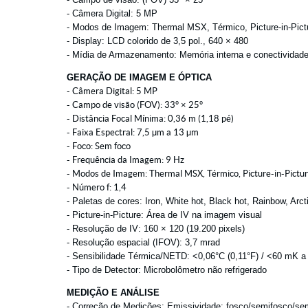
- Câmera Digital: 5 MP
- Modos de Imagem: Thermal MSX, Térmico, Picture-in-Pictu
- Display: LCD colorido de 3,5 pol., 640 × 480
- Mídia de Armazenamento: Memória interna e conectividade
GERAÇÃO DE IMAGEM E ÓPTICA
- Câmera Digital: 5 MP
- Campo de visão (FOV): 33° × 25°
- Distância Focal Mínima: 0,36 m (1,18 pé)
- Faixa Espectral: 7,5 µm a 13 µm
- Foco: Sem foco
- Frequência da Imagem: 9 Hz
- Modos de Imagem: Thermal MSX, Térmico, Picture-in-Pictur
- Número f: 1,4
- Paletas de cores: Iron, White hot, Black hot, Rainbow, Ar
- Picture-in-Picture: Área de IV na imagem visual
- Resolução de IV: 160 × 120 (19.200 pixels)
- Resolução espacial (IFOV): 3,7 mrad
- Sensibilidade Térmica/NETD: <0,06°C (0,11°F) / <60 mK a
- Tipo de Detector: Microbolômetro não refrigerado
MEDIÇÃO E ANÁLISE
- Correção de Medições: Emissividade; fosco/semifosco/semi