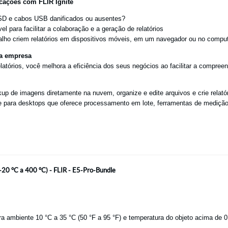
cações com FLIR Ignite
 SD e cabos USB danificados ou ausentes
?
para facilitar a colaboração e a geração de relatórios
alho criem relatórios em dispositivos móveis, em um navegador ou no compu
ua empresa
atórios, você melhora a eficiência dos seus negócios ao facilitar a compreen
p de imagens diretamente na nuvem, organize e edite arquivos e crie relatóri
 para desktops que oferece processamento em lote, ferramentas de medição r
-20 °C a 400 °C) - FLIR - E5-Pro-Bundle
ra ambiente 10 °C a 35 °C (50 °F a 95 °F) e temperatura do objeto acima de 0