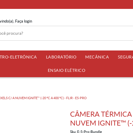
vindo(a),
Faça login
ETRO-ELETRÔNICA
LABORATÓRIO
MECÂNICA
SEGUR
ENSAIO ELÉTRICO
LS C/ A NUVEM IGNITE™ (-20 °C A 400 °C) - FLIR - E5-PRO
CÂMERA TÉRMICA S
NUVEM IGNITE™ (-20
Sku:
E-5-Pro-Bundle