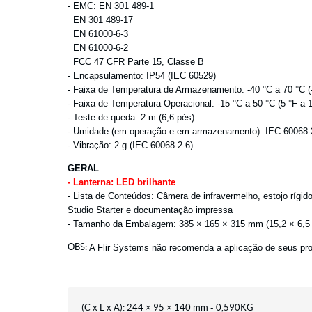
- EMC: EN 301 489-1
EN 301 489-17
EN 61000-6-3
EN 61000-6-2
FCC 47 CFR Parte 15, Classe B
- Encapsulamento: IP54 (IEC 60529)
- Faixa de Temperatura de Armazenamento: -40 °C a 70 °C (-
- Faixa de Temperatura Operacional: -15 °C a 50 °C (5 °F a 
- Teste de queda: 2 m (6,6 pés)
- Umidade (em operação e em armazenamento): IEC 60068-2
- Vibração: 2 g (IEC 60068-2-6)
GERAL
- Lanterna: LED brilhante
- Lista de Conteúdos: Câmera de infravermelho, estojo rígid
Studio Starter e documentação impressa
- Tamanho da Embalagem: 385 × 165 × 315 mm (15,2 × 6,5 ×
OBS:
A Flir Systems não recomenda a aplicação de seus pro
(C x L x A): 244 × 95 × 140 mm - 0,590KG