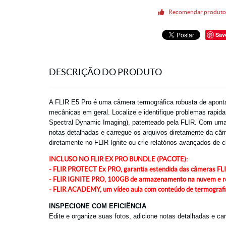
Recomendar produt
Sav
DESCRIÇÃO DO PRODUTO
A FLIR E5 Pro é uma câmera termográfica robusta de apontar
mecânicas em geral. Localize e identifique problemas rapid
Spectral Dynamic Imaging), patenteado pela FLIR. Com uma te
notas detalhadas e carregue os arquivos diretamente da câme
diretamente no FLIR Ignite ou crie relatórios avançados de 
INCLUSO NO FLIR EX PRO BUNDLE (PACOTE):
- FLIR PROTECT Ex PRO, garantia estendida das câmeras FLIR
- FLIR IGNITE PRO, 100GB de armazenamento na nuvem e rel
- FLIR ACADEMY, um vídeo aula com conteúdo de termografi
INSPECIONE COM EFICIÊNCIA
Edite e organize suas fotos, adicione notas detalhadas e ca