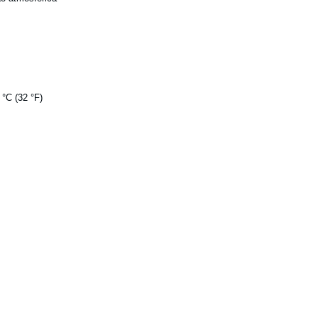
 °C (32 °F)