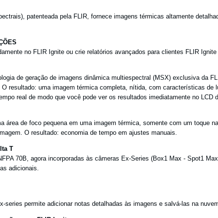
ctrais), patenteada pela FLIR, fornece imagens térmicas altamente detalha
AÇÕES
damente no FLIR Ignite ou crie relatórios avançados para clientes FLIR Ignit
ogia de geração de imagens dinâmica multiespectral (MSX) exclusiva da FLI
. O resultado: uma imagem térmica completa, nítida, com características de 
tempo real de modo que você pode ver os resultados imediatamente no LCD 
ma área de foco pequena em uma imagem térmica, somente com um toque na t
 imagem. O resultado: economia de tempo em ajustes manuais.
ta T
NFPA 70B, agora incorporadas às câmeras Ex-Series (Box1 Max - Spot1 Max
s adicionais.
series permite adicionar notas detalhadas às imagens e salvá-las na nuvem, 