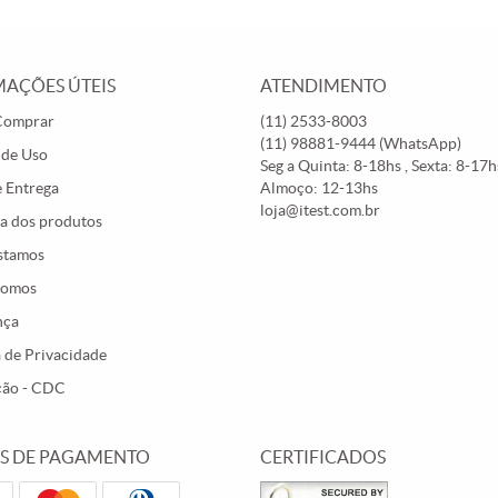
AÇÕES ÚTEIS
ATENDIMENTO
Comprar
(11)
2533-8003
(11)
98881-9444
(WhatsApp)
 de Uso
Seg a Quinta: 8-18hs , Sexta: 8-17hs
e Entrega
Almoço: 12-13hs
loja@itest.com.br
a dos produtos
stamos
Somos
nça
a de Privacidade
ção - CDC
S DE PAGAMENTO
CERTIFICADOS