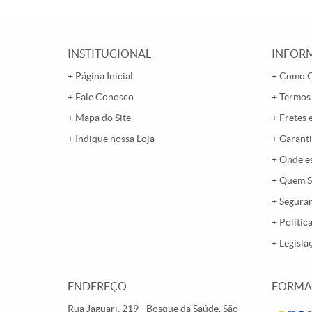
INSTITUCIONAL
INFORM
Página Inicial
Como 
Fale Conosco
Termos
Mapa do Site
Fretes 
Indique nossa Loja
Garanti
Onde e
Quem 
Segura
Polític
Legisla
ENDEREÇO
FORMA
Rua Jaguari, 219
-
Bosque da Saúde, São