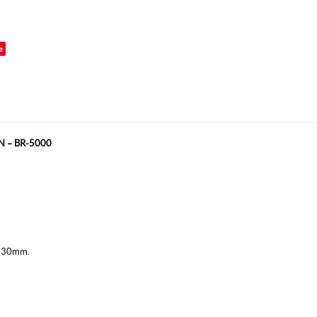
o
e
 – BR-5000
 230mm.