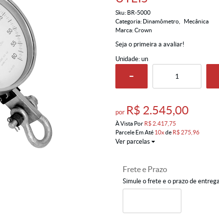
Sku:
BR-5000
Categoria:
Dinamômetro
Mecânica
Marca:
Crown
Seja o primeira a avaliar!
Unidade: un
R$ 2.545,00
por
À Vista Por
R$ 2.417,75
Parcele Em Até
10x
de
R$ 275,96
Ver parcelas
Frete e Prazo
Simule o frete e o prazo de entreg