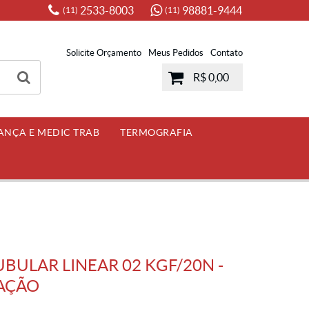
2533-8003
98881-9444
(11)
(11)
Solicite Orçamento
Meus Pedidos
Contato
R$ 0,00
ANÇA E MEDIC TRAB
TERMOGRAFIA
ULAR LINEAR 02 KGF/20N -
RAÇÃO