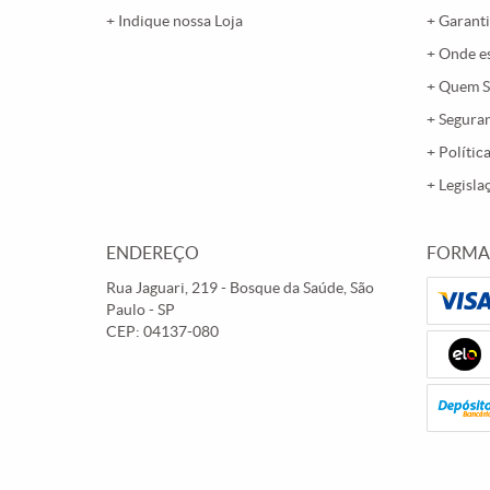
Indique nossa Loja
Garanti
Onde e
Quem 
Segura
Polític
Legisla
ENDEREÇO
FORMA
Rua Jaguari, 219
-
Bosque da Saúde, São
Paulo
-
SP
CEP: 04137-080