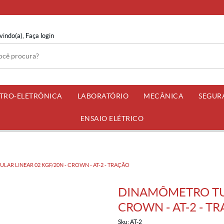
vindo(a),
Faça login
ETRO-ELETRÔNICA
LABORATÓRIO
MECÂNICA
SEGUR
ENSAIO ELÉTRICO
AR LINEAR 02 KGF/20N - CROWN - AT-2 - TRAÇÃO
DINAMÔMETRO TUB
CROWN - AT-2 - T
Sku:
AT-2