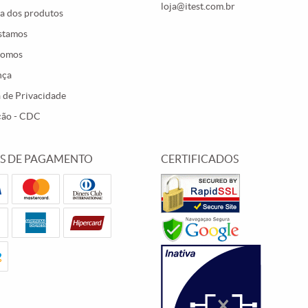
loja@itest.com.br
a dos produtos
stamos
Somos
nça
a de Privacidade
ção - CDC
S DE PAGAMENTO
CERTIFICADOS