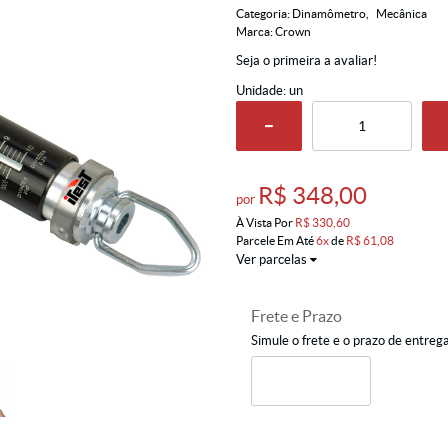
Categoria:
Dinamômetro
Mecânica
Marca:
Crown
Seja o primeira a avaliar!
Unidade: un
R$ 348,00
por
À Vista Por
R$ 330,60
Parcele Em Até
6x
de
R$ 61,08
Ver parcelas
Frete e Prazo
Simule o frete e o prazo de entreg