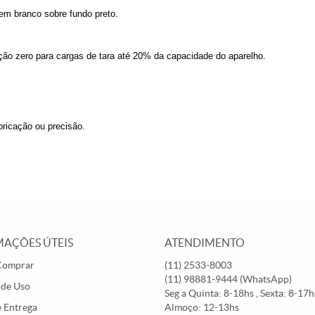
s em branco sobre fundo preto.
ição zero para cargas de tara até 20% da capacidade do aparelho.
bricação ou precisão.
AÇÕES ÚTEIS
ATENDIMENTO
Comprar
(11)
2533-8003
(11)
98881-9444
(WhatsApp)
 de Uso
Seg a Quinta: 8-18hs , Sexta: 8-17hs
e Entrega
Almoço: 12-13hs