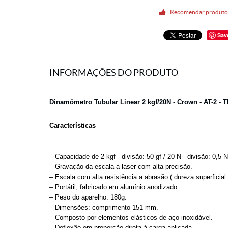
Recomendar produt
Sav
INFORMAÇÕES DO PRODUTO
Dinamômetro Tubular Linear 2 kgf/20N - Crown - AT-2 
Características
– Capacidade de 2 kgf - divisão: 50 gf / 20 N - divisão: 0,5 N
– Gravação da escala a laser com alta precisão.
– Escala com alta resistência a abrasão ( dureza superficia
– Portátil, fabricado em alumínio anodizado.
– Peso do aparelho: 180g.
– Dimensões: comprimento 151 mm.
– Composto por elementos elásticos de aço inoxidável.
– Deflexão em proporção direta à carga aplicada.