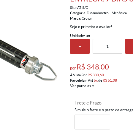
Sku:
AT-5/C
Categoria:
Dinamômetro
Mecânica
Marca:
Crown
Seja o primeira a avaliar!
Unidade: un
R$ 348,00
por
À Vista Por
R$ 330,60
Parcele Em Até
6x
de
R$ 61,08
Ver parcelas
Frete e Prazo
Simule o frete e o prazo de entreg