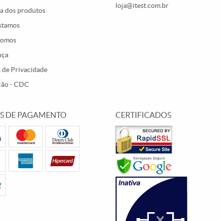
loja@itest.com.br
a dos produtos
stamos
Somos
nça
a de Privacidade
ção - CDC
S DE PAGAMENTO
CERTIFICADOS