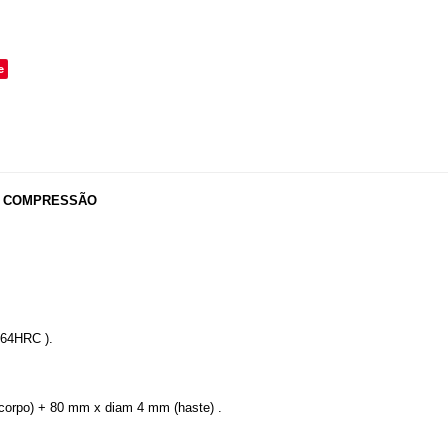
o
e
/C - COMPRESSÃO
l 64HRC ).
corpo) + 80 mm x diam 4 mm (haste) .