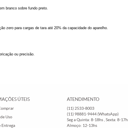
s em branco sobre fundo preto.
ição zero para cargas de tara até 20% da capacidade do aparelho.
abricação ou precisão.
AÇÕES ÚTEIS
ATENDIMENTO
Comprar
(11)
2533-8003
(11)
98881-9444
(WhatsApp)
 de Uso
Seg a Quinta: 8-18hs , Sexta: 8-17hs
e Entrega
Almoço: 12-13hs