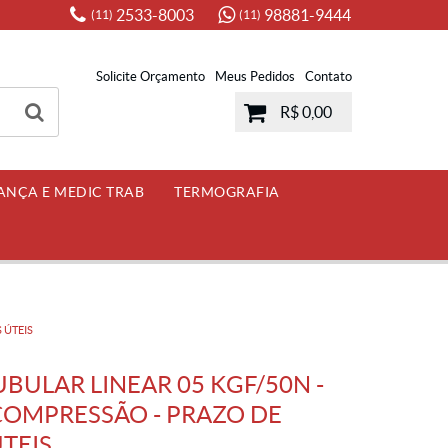
2533-8003
98881-9444
(11)
(11)
Solicite Orçamento
Meus Pedidos
Contato
R$ 0,00
ANÇA E MEDIC TRAB
TERMOGRAFIA
 ÚTEIS
ULAR LINEAR 05 KGF/50N -
 COMPRESSÃO - PRAZO DE
ÚTEIS