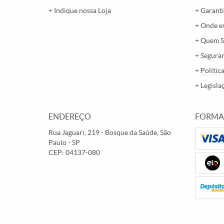
Indique nossa Loja
Garanti
Onde e
Quem 
Segura
Polític
Legisla
ENDEREÇO
FORMA
Rua Jaguari, 219
-
Bosque da Saúde, São
Paulo
-
SP
CEP: 04137-080