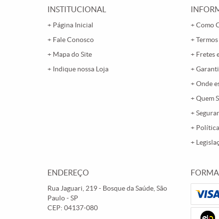
INSTITUCIONAL
INFORM
Página Inicial
Como 
Fale Conosco
Termos
Mapa do Site
Fretes 
Indique nossa Loja
Garanti
Onde e
Quem 
Segura
Polític
Legisla
ENDEREÇO
FORMA
Rua Jaguari, 219
-
Bosque da Saúde, São
Paulo
-
SP
CEP: 04137-080