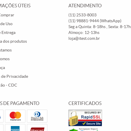
AÇÕES ÚTEIS
ATENDIMENTO
Comprar
(11)
2533-8003
(11)
98881-9444
(WhatsApp)
 de Uso
Seg a Quinta: 8-18hs , Sexta: 8-17hs
e Entrega
Almoço: 12-13hs
loja@itest.com.br
a dos produtos
stamos
Somos
nça
a de Privacidade
ção - CDC
S DE PAGAMENTO
CERTIFICADOS