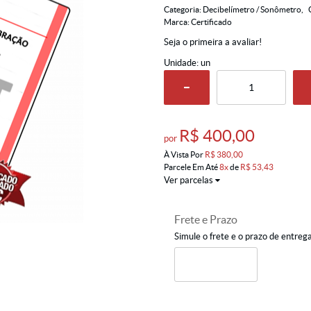
Categoria:
Decibelímetro / Sonômetro
Marca:
Certificado
Seja o primeira a avaliar!
Unidade: un
R$ 400,00
por
À Vista Por
R$ 380,00
Parcele Em Até
8x
de
R$ 53,43
Ver parcelas
Frete e Prazo
Simule o frete e o prazo de entreg