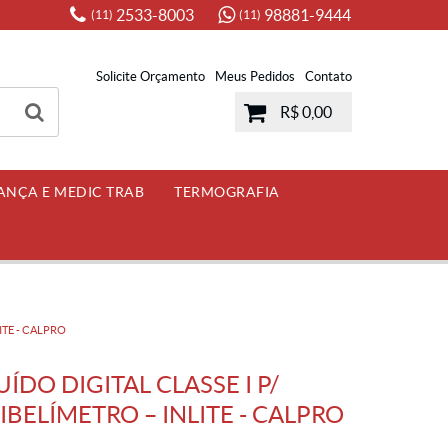
2533-8003
98881-9444
(11)
(11)
Solicite Orçamento
Meus Pedidos
Contato
R$ 0,00
ANÇA E MEDIC TRAB
TERMOGRAFIA
ITE - CALPRO
ÍDO DIGITAL CLASSE I P/
BELÍMETRO – INLITE - CALPRO