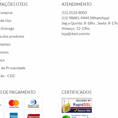
AÇÕES ÚTEIS
ATENDIMENTO
Comprar
(11)
2533-8003
(11)
98881-9444
(WhatsApp)
 de Uso
Seg a Quinta: 8-18hs , Sexta: 8-17hs
e Entrega
Almoço: 12-13hs
loja@itest.com.br
a dos produtos
stamos
Somos
nça
a de Privacidade
ção - CDC
S DE PAGAMENTO
CERTIFICADOS