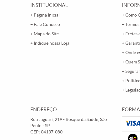
INSTITUCIONAL
INFORM
Página Inicial
Como 
Fale Conosco
Termos
Mapa do Site
Fretes 
Indique nossa Loja
Garanti
Onde e
Quem 
Segura
Polític
Legisla
ENDEREÇO
FORMA
Rua Jaguari, 219
-
Bosque da Saúde, São
Paulo
-
SP
CEP: 04137-080