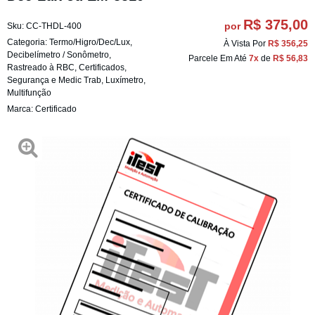
R$ 375,00
por
Sku:
CC-THDL-400
Categoria:
Termo/Higro/Dec/Lux
,
À Vista Por
R$ 356,25
Decibelímetro / Sonômetro
,
Parcele Em Até
7x
de
R$ 56,83
Rastreado à RBC
,
Certificados
,
Segurança e Medic Trab
,
Luxímetro
,
Multifunção
Marca:
Certificado