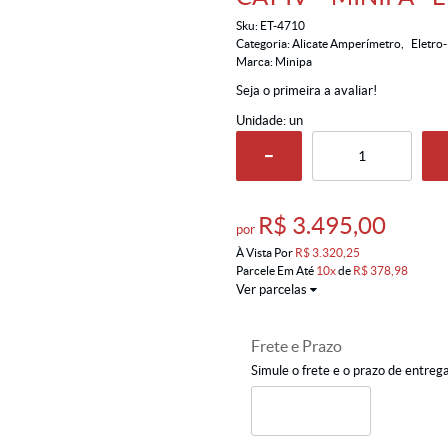
Sku:
ET-4710
Categoria:
Alicate Amperímetro
Eletro-
Marca:
Minipa
Seja o primeira a avaliar!
Unidade: un
R$ 3.495,00
por
À Vista Por
R$ 3.320,25
Parcele Em Até
10x
de
R$ 378,98
Ver parcelas
Frete e Prazo
Simule o frete e o prazo de entreg