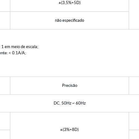
±(3,5%+5D)
não especificado
: 1 em meio de escala;
ente: < 0.1A/A;
Precisão
DC, 50Hz ~ 60Hz
±(3%+8D)