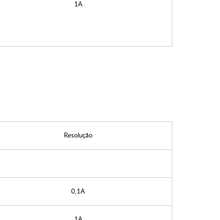
1A
Resolução
0,1A
1A