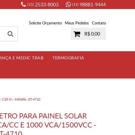
2533-8003
98881-9444
(11)
(11)
Solicite Orçamento
Meus Pedidos
Contato
R$ 0,00
ANÇA E MEDIC TRAB
TERMOGRAFIA
AT IV – MINIPA - ET-4710
ETRO PARA PAINEL SOLAR
CA/CC E 1000 VCA/1500VCC -
ET-4710