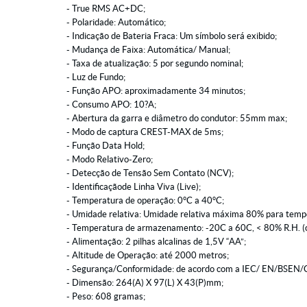
- True RMS AC+DC;
- Polaridade: Automático;
- Indicação de Bateria Fraca: Um símbolo será exibido;
- Mudança de Faixa: Automática/ Manual;
- Taxa de atualização: 5 por segundo nominal;
- Luz de Fundo;
- Função APO: aproximadamente 34 minutos;
- Consumo APO: 10?A;
- Abertura da garra e diâmetro do condutor: 55mm max;
- Modo de captura CREST-MAX de 5ms;
- Função Data Hold;
- Modo Relativo-Zero;
- Detecção de Tensão Sem Contato (NCV);
- Identificaçãode Linha Viva (Live);
- Temperatura de operação: 0°C a 40°C;
- Umidade relativa: Umidade relativa máxima 80% para tempe
- Temperatura de armazenamento: -20C a 60C, < 80% R.H. (c
- Alimentação: 2 pilhas alcalinas de 1,5V “AA”;
- Altitude de Operação: até 2000 metros;
- Segurança/Conformidade: de acordo com a IEC/ EN/BSEN/
- Dimensão: 264(A) X 97(L) X 43(P)mm;
- Peso: 608 gramas;