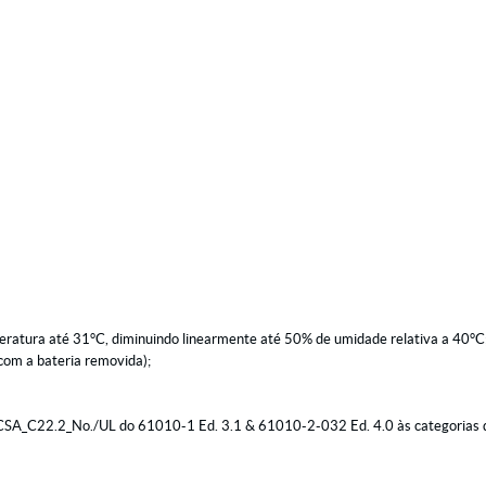
ratura até 31°C, diminuindo linearmente até 50% de umidade relativa a 40°C
om a bateria removida);
CSA_C22.2_No./UL do 61010-1 Ed. 3.1 & 61010-2-032 Ed. 4.0 às categorias