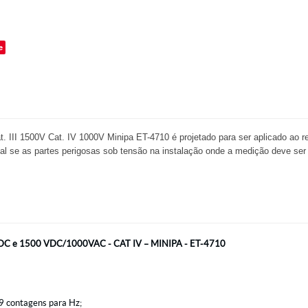
o
e
. III 1500V Cat. IV 1000V Minipa ET-4710 é projetado para ser aplicado ao 
al se as partes perigosas sob tensão na instalação onde a medição deve ser
AC/DC e 1500 VDC/1000VAC - CAT IV – MINIPA - ET-4710
99 contagens para Hz;