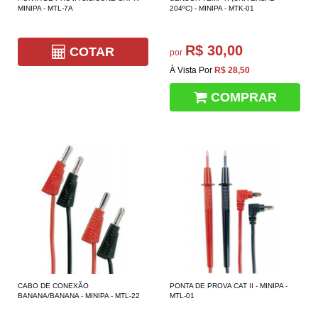
MINIPA - MTL-7A
204ºC) - MINIPA - MTK-01
R$ 30,00
COTAR
por
À Vista Por
R$ 28,50
COMPRAR
CABO DE CONEXÃO
PONTA DE PROVA CAT II - MINIPA -
BANANA/BANANA - MINIPA - MTL-22
MTL-01