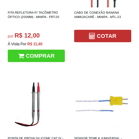
FITA REFLETORA P/ TACÔMETRO
CABO DE CONEXÃO BANANA
ÓPTICO (200MM) - MINIPA - FRT-20
4MM/JACARÉ - MINIPA - MTL-23
R$ 12,00
COTAR
por
À Vista Por
R$ 11,40
COMPRAR
PONTA DE PROVA SILICONE CAT IV -
SENSOR TEMP K (UNIVERSAL -