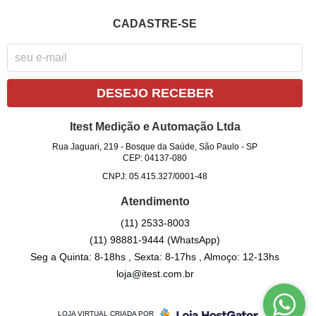
CADASTRE-SE
DESEJO RECEBER
Itest Medição e Automação Ltda
Rua Jaguari, 219
-
Bosque da Saúde, São Paulo
-
SP
CEP: 04137-080
CNPJ: 05.415.327/0001-48
Atendimento
(11)
2533-8003
(11)
98881-9444
(WhatsApp)
Seg a Quinta: 8-18hs , Sexta: 8-17hs , Almoço: 12-13hs
loja@itest.com.br
LOJA VIRTUAL CRIADA POR