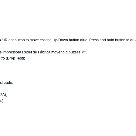
;
“ /Right button to move ess the Up/Down button alue. Press and hold button to quic
 Impressora Reset de Fábrica movehold buttess M”;
ro (Drop Test);
sligado;
2A);
s);