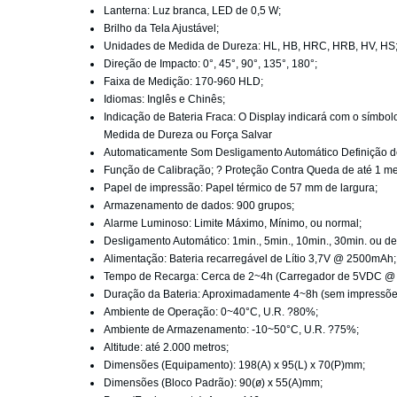
Lanterna: Luz branca, LED de 0,5 W;
Brilho da Tela Ajustável;
Unidades de Medida de Dureza: HL, HB, HRC, HRB, HV, HS
Direção de Impacto: 0°, 45°, 90°, 135°, 180°;
Faixa de Medição: 170-960 HLD;
Idiomas: Inglês e Chinês;
Indicação de Bateria Fraca: O Display indicará com o símbolo 
Medida de Dureza ou Força Salvar
Automaticamente Som Desligamento Automático Definição de
Função de Calibração; ? Proteção Contra Queda de até 1 met
Papel de impressão: Papel térmico de 57 mm de largura;
Armazenamento de dados: 900 grupos;
Alarme Luminoso: Limite Máximo, Mínimo, ou normal;
Desligamento Automático: 1min., 5min., 10min., 30min. ou de
Alimentação: Bateria recarregável de Lítio 3,7V @ 2500mAh;
Tempo de Recarga: Cerca de 2~4h (Carregador de 5VDC @ 
Duração da Bateria: Aproximadamente 4~8h (sem impressõe
Ambiente de Operação: 0~40°C, U.R. ?80%;
Ambiente de Armazenamento: -10~50°C, U.R. ?75%;
Altitude: até 2.000 metros;
Dimensões (Equipamento): 198(A) x 95(L) x 70(P)mm;
Dimensões (Bloco Padrão): 90(ø) x 55(A)mm;