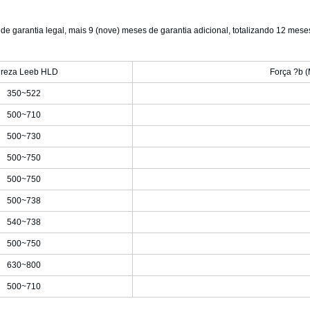
 de garantia legal, mais 9 (nove) meses de garantia adicional, totalizando 12 meses
reza Leeb HLD
Força ?b (
350~522
500~710
500~730
500~750
500~750
500~738
540~738
500~750
630~800
500~710