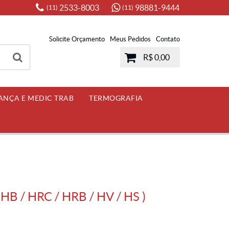
2533-8003
98881-9444
(11)
(11)
Solicite Orçamento
Meus Pedidos
Contato
R$ 0,00
ANÇA E MEDIC TRAB
TERMOGRAFIA
B / HRC / HRB / HV / HS )