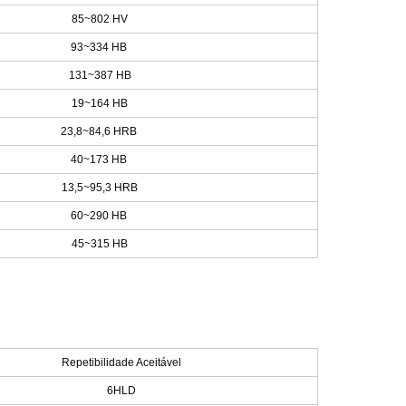
85~802 HV
93~334 HB
131~387 HB
19~164 HB
23,8~84,6 HRB
40~173 HB
13,5~95,3 HRB
60~290 HB
45~315 HB
Repetibilidade Aceitável
6HLD