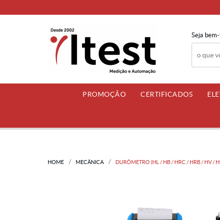
Seja bem-
PROMOÇÃO
CERTIFICADOS
EL
HOME
MECÂNICA
DURÔMETRO (HL / HB / HRC / HRB / HV / 