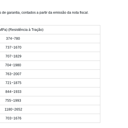
 de garantia, contados a partir da emissão da nota fiscal.
MPa) (Resistência à Tração)
374~780
737~1670
707~1829
704~1980
763~2007
721~1875
844~1933
755~1993
1180~2652
703~1676