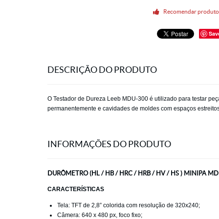
Recomendar produt
Sav
DESCRIÇÃO DO PRODUTO
O Testador de Dureza Leeb MDU-300 é utilizado para testar peç
permanentemente e cavidades de moldes com espaços estreitos. A
INFORMAÇÕES DO PRODUTO
DURÔMETRO (HL / HB / HRC / HRB / HV / HS ) MINIPA M
CARACTERÍSTICAS
Tela: TFT de 2,8” colorida com resolução de 320x240;
Câmera: 640 x 480 px, foco fixo;