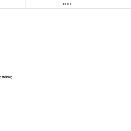
±10HLD
gstênio;