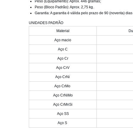
Peso (Equipamento): Aprox. 446 gramas;
Peso (Bloco Padrão): Aprox. 2,75 kg.
Garantia: A garantia é válida pelo prazo de 90 (noventa) dias
UNIDADES PADRÃO
Material
Du
Aço macio
Aço C
Aço Cr
Aço CrV
Aço CrNi
Aço CrMo
Aço CrNiMo
Aço CrMnSi
Aço SS
Aço S