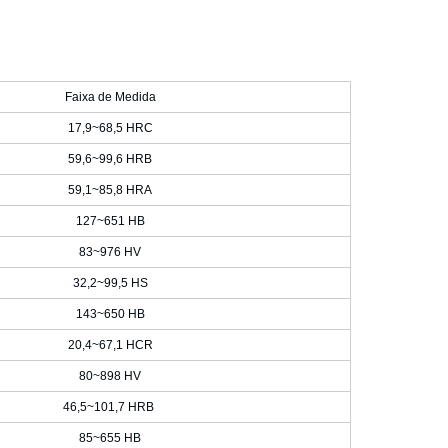
Faixa de Medida
17,9~68,5 HRC
59,6~99,6 HRB
59,1~85,8 HRA
127~651 HB
83~976 HV
32,2~99,5 HS
143~650 HB
20,4~67,1 HCR
80~898 HV
46,5~101,7 HRB
85~655 HB