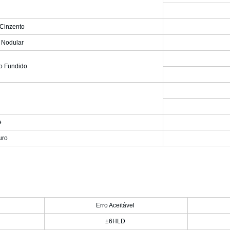
 Cinzento
 Nodular
io Fundido
e
uro
Erro Aceitável
±6HLD