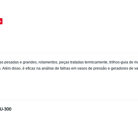
o
e
as pesadas e grandes, rolamentos, peças tratadas termicamente, trilhos-guia de 
lém disso, é eficaz na análise de falhas em vasos de pressão e geradores de vapo
DU-300