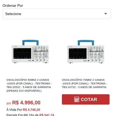
Ordenar Por
Selecione
OSCILOSCÓPIO 50MHZ 2 CANAIS
OSCILOSCÓPIO 70MHZ 2 CANAIS
-1GS/S (POR CANAL) - TEKTRONIX -
-1GS/S (POR CANAL) - TEKTRONIX -
TBS-1052C - 5 ANOS DE GARANTIA
TBS-1072C - 5 ANOS DE GARANTIA
(APENAS 01X DISPONÍVEL)
COTAR
R$ 4.996,00
por
À Vista Por
R$ 4.746,20
Parcele Em Até
10x
de
R$ 541,74