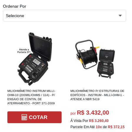
Ordenar Por
Selecione
MILIOHMÍMETRO INSTRUM MILLI-
MILIOHMÍMETRO P/ ESTRUTURAS DE
OHM-10 (200MILIOHMS / 11A) - P/
EDIFÍCIOS - INSTRUM - MILLI-OHM-1 -
ENSAIO DE CONTIN, DE
ATENDE A NBR 5419
ATERRAMENTO - PORT 371-2009
R$ 3.432,00
por
COTAR
À Vista Por
R$ 3.260,40
Parcele Em Até
10x
de
R$ 372,15