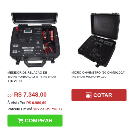
MEDIDOR DE RELAÇÃO DE
MICRO-OHMÍMETRO (20 OHMS/100A)
TRANSFORMAÇÃO (TP) INSTRUM -
INSTRUM MICROHM 100
TTR-2000I
R$ 7.348,00
COTAR
por
À Vista Por
R$ 6.980,60
Parcele Em Até
10x
de
R$ 796,77
COMPRAR