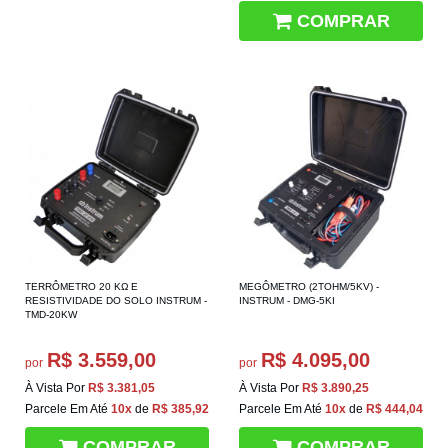
COMPRAR
TERRÔMETRO 20 KΩ E
MEGÔMETRO (2TOHM/5KV) -
RESISTIVIDADE DO SOLO INSTRUM -
INSTRUM - DMG-5KI
TMD-20KW
R$ 3.559,00
R$ 4.095,00
por
por
À Vista Por
R$ 3.381,05
À Vista Por
R$ 3.890,25
Parcele Em Até
10x
de
R$ 385,92
Parcele Em Até
10x
de
R$ 444,04
COMPRAR
COMPRAR