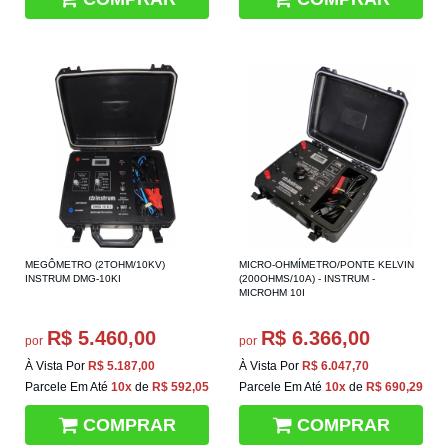
MEGÔMETRO (2TOHM/10KV)
MICRO-OHMÍMETRO/PONTE KELVIN
INSTRUM DMG-10KI
(200OHMS/10A) - INSTRUM -
MICROHM 10I
R$ 5.460,00
R$ 6.366,00
por
por
À Vista Por
R$ 5.187,00
À Vista Por
R$ 6.047,70
Parcele Em Até
10x
de
R$ 592,05
Parcele Em Até
10x
de
R$ 690,29
COMPRAR
COMPRAR