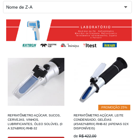
Nome de Z-A
PROMOÇÃO 25%
REFRATÔMETRO AÇÚCAR, SUCOS,
REFRATÔMETRO AÇÚCAR, LEITE
CERVEJAS, VINHOS,
CONDENSADO, GELÉIAS
LUBRIFICANTES, ÓLEO SOLÚVEL (0
(45A82%BRIX) RHB-82 (APENAS 02X
A 32%BRIX) RHB-32
DISPONÍVEIS)
de
R$ 422,00