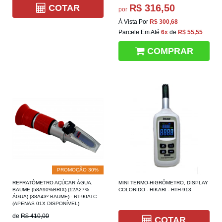
R$ 316,50
COTAR
por
À Vista Por
R$ 300,68
Parcele Em Até
6x
de
R$ 55,55
COMPRAR
PROMOÇÃO 30%
REFRATÔMETRO AÇÚCAR ÀGUA,
MINI TERMO-HIGRÔMETRO, DISPLAY
BAUME (58A90%BRIX) (12A27%
COLORIDO - HIKARI - HTH-913
ÁGUA) (38A43º BAUME) - RT-90ATC
(APENAS 01X DISPONÍVEL)
de
R$ 410,00
COTAR