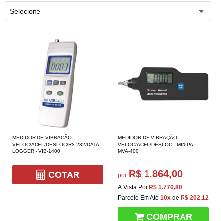
Selecione
MEDIDOR DE VIBRAÇÃO -
MEDIDOR DE VIBRAÇÃO -
VELOC/ACEL/DESLOC/RS-232/DATA
VELOC/ACEL/DESLOC - MINIPA -
LOGGER - VIB-1400
MVA-400
R$ 1.864,00
COTAR
por
À Vista Por
R$ 1.770,80
Parcele Em Até
10x
de
R$ 202,12
COMPRAR