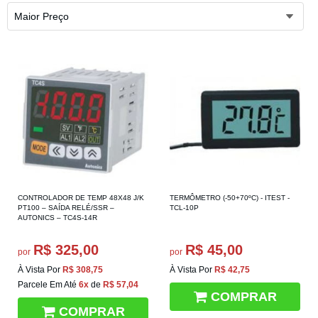
Maior Preço
CONTROLADOR DE TEMP 48X48 J/K
TERMÔMETRO (-50+70ºC) - ITEST -
PT100 – SAÍDA RELÉ/SSR –
TCL-10P
AUTONICS – TC4S-14R
R$ 325,00
R$ 45,00
por
por
À Vista Por
R$ 308,75
À Vista Por
R$ 42,75
Parcele Em Até
6x
de
R$ 57,04
COMPRAR
COMPRAR