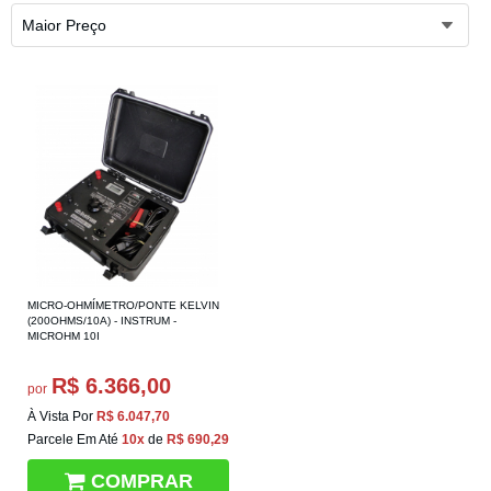
Maior Preço
MICRO-OHMÍMETRO/PONTE KELVIN
(200OHMS/10A) - INSTRUM -
MICROHM 10I
R$ 6.366,00
por
À Vista Por
R$ 6.047,70
Parcele Em Até
10x
de
R$ 690,29
COMPRAR