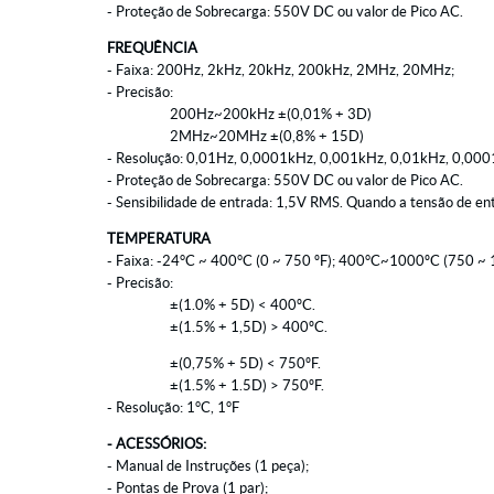
- Proteção de Sobrecarga: 550V DC ou valor de Pico AC.
FREQUÊNCIA
- Faixa: 200Hz, 2kHz, 20kHz, 200kHz, 2MHz, 20MHz;
- Precisão:
200Hz~200kHz ±(0,01% + 3D)
2MHz~20MHz ±(0,8% + 15D)
- Resolução: 0,01Hz, 0,0001kHz, 0,001kHz, 0,01kHz, 0,0
- Proteção de Sobrecarga: 550V DC ou valor de Pico AC.
- Sensibilidade de entrada: 1,5V RMS. Quando a tensão de en
TEMPERATURA
- Faixa: -24°C ~ 400°C (0 ~ 750 ºF); 400°C~1000ºC (750 ~ 
- Precisão:
±(1.0% + 5D) < 400ºC.
±(1.5% + 1,5D) > 400ºC.
±(0,75% + 5D) < 750ºF.
±(1.5% + 1.5D) > 750ºF.
- Resolução: 1°C, 1°F
- ACESSÓRIOS:
- Manual de Instruções (1 peça);
- Pontas de Prova (1 par);