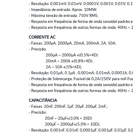
- Resolução: 0,001mV, 0,01mV, 0,0001V, 0,001V, 0,01V, 0,1
- Impedância de entrada: Aprox. 10MW;
- Máxima tensão de entrada: 750V RMS;
- Resposta em frequência de forma de onda senoidal padrão 
- Resposta em frequência de outras formas de onda: 40Hz ~
CORRENTE AC
- Faixas: 200µA, 2000µA, 20mA, 200mA, 2A, 10A;
- Precisão:
200µA ~ 2000µA ±(0,5%+4D)
20mA ~ 200A ±(0,8%+4D);
2A ~ 10A ±(1%+6D);
- Resolução: 0,01µA, 0,1µA , 0,001mA, 0,01mA, 0,0001A, 0
- Proteção de Sobrecarga: Fusível de 0,2A/250V para mA Fu
- Resposta em frequência de forma de onda senoidal padrão 
- Resposta em frequência de outras formas de onda: 40Hz ~
CAPACITÂNCIA
- Faixas: 20nF, 200nF, 2µF, 20µF, 200µF, 2mF,;
- Precisão:
20nF ~ 20µF±(3,0% + 20D)
200µF ~ 2000µF±(5,0% + 10D);
- Resolução: 0,001nF, 0,01nF, 0,0001µF, 0,001µF, 0,01µF, 