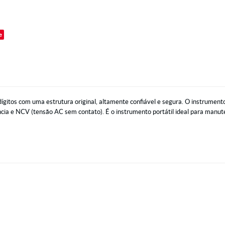
o
e
ígitos com uma estrutura original, altamente confiável e segura. O instrume
ência e NCV (tensão AC sem contato). É o instrumento portátil ideal para manu