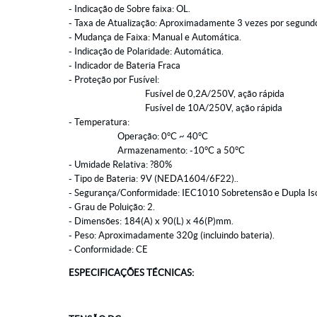
- Indicação de Sobre faixa: OL.
- Taxa de Atualização: Aproximadamente 3 vezes por segund
- Mudança de Faixa: Manual e Automática.
- Indicação de Polaridade: Automática.
- Indicador de Bateria Fraca
- Proteção por Fusível:
Fusível de 0,2A/250V, ação rápida
Fusível de 10A/250V, ação rápida
- Temperatura:
Operação: 0°C ~ 40°C
Armazenamento: -10°C a 50°C
- Umidade Relativa: ?80%
- Tipo de Bateria: 9V (NEDA1604/6F22)..
- Segurança/Conformidade: IEC1010 Sobretensão e Dupla Is
- Grau de Poluição: 2.
- Dimensões: 184(A) x 90(L) x 46(P)mm.
- Peso: Aproximadamente 320g (incluindo bateria).
- Conformidade: CE
ESPECIFICAÇÕES TÉCNICAS: