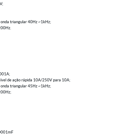
V;
e onda triangular 40Hz ~1kHz;
 200Hz.
,001A;
sível de ação rápida 10A/250V para 10A;
e onda triangular 45Hz ~1kHz;
 200Hz;
0,0001mF