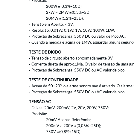
- Precisão:
200W ±(0,3%+10D)
2kW ~ 2MW ±(0,3%+5D)
20MW ±(1,2%+25D);
- Tensão em Aberto: < 3V;
- Resolução: 0,01W, 0,1W, 1W, 10W, 100W, 1kW;
- Proteção de Sobrecarga: 550V DC ou valor de Pico AC;
- Quando a medida é acima de 1MW, aguardar alguns segundos 
TESTE DE DIODO
- Tensão de circuito aberto aproximadamente 3V;
- Corrente direta de aprox.1Ma: O valor de tensão de uma junç
- Proteção de Sobrecarga: 550V DC ou AC valor de pico;
TESTE DE CONTINUIDADE
- Acima de 50±20?, o alarme sonoro não é ativado. O alarme 
- Proteção de Sobrecarga: 550V DC ou AC valor de pico.
TENSÃO AC
- Faixas: 20mV, 200mV, 2V, 20V, 200V, 750V;
- Precisão:
20mV Apenas Referência;
200mV ~ 200V ±(0,06%+25D);
750V ±(0,8%+15D);