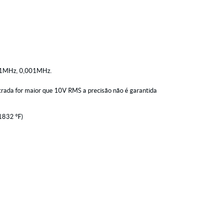
001MHz, 0,001MHz.
trada for maior que 10V RMS a precisão não é garantida
1832 ºF)