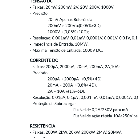
TENSÃO DC
- Faixas: 20mV, 200mV, 2V, 20V, 200V, 1000V;
- Precisão:
20mV Apenas Referência;
200mV ~ 200V ±(0,05%+3D)
1000V ±(0,08%+10D);
- Resolução: 0,001mV, 0,01mV, 0,0001V, 0,001V, 0,01V, 0,1
- Impedância de Entrada: 10MW;
- Máxima Tensão de Entrada: 1000V DC.
CORRENTE DC
- Faixas: 200µA, 2000µA, 20mA, 200mA, 2A,10A;
- Precisão:
200µA ~ 2000µA ±(0,5%+4D)
20mA ~ 200A ±(0,8%+4D);
2A ~ 10A ±(1%+6D);
- Resolução: 0,01µA, 0,1µA , 0,001mA, 0,01mA, 0,0001A, 0
- Proteção de Sobrecarga:
Fusível de 0,2A/250V para mA
Fusível de ação rápida 10A/250V para
RESISTÊNCIA
- Faixas: 200W, 2kW, 20kW, 200kW, 2MW, 20MW;