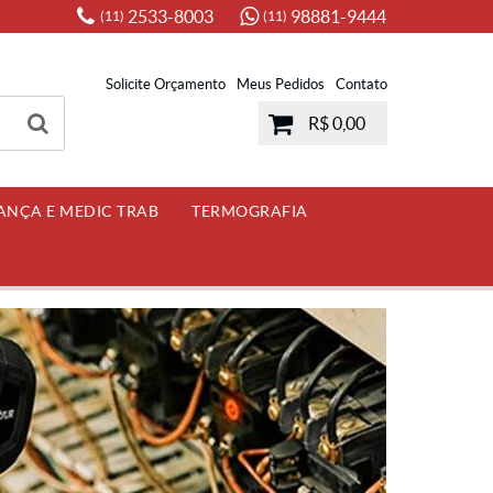
2533-8003
98881-9444
(11)
(11)
Solicite Orçamento
Meus Pedidos
Contato
R$ 0,00
ANÇA E MEDIC TRAB
TERMOGRAFIA