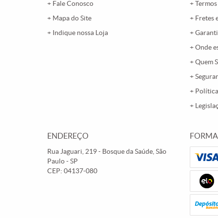
Fale Conosco
Termos
Mapa do Site
Fretes 
Indique nossa Loja
Garanti
Onde e
Quem 
Segura
Polític
Legisla
ENDEREÇO
FORMA
Rua Jaguari, 219
-
Bosque da Saúde, São
Paulo
-
SP
CEP: 04137-080