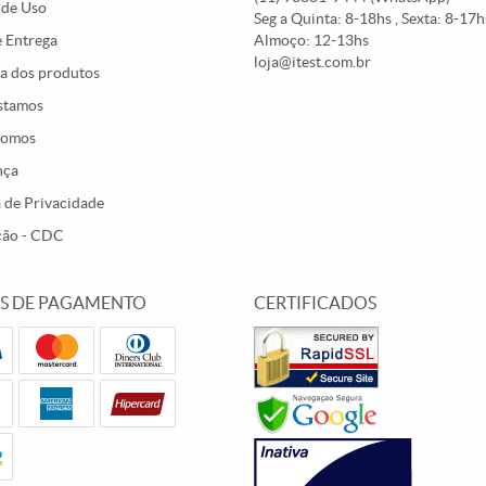
 de Uso
Seg a Quinta: 8-18hs , Sexta: 8-17hs
e Entrega
Almoço: 12-13hs
loja@itest.com.br
a dos produtos
stamos
Somos
nça
a de Privacidade
ção - CDC
S DE PAGAMENTO
CERTIFICADOS