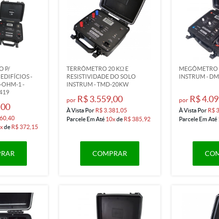
 P/
TERRÔMETRO 20 KΩ E
MEGÔMETRO (
EDIFÍCIOS -
RESISTIVIDADE DO SOLO
INSTRUM - DM
-OHM-1 -
INSTRUM - TMD-20KW
419
R$ 3.559,00
R$ 4.09
por
por
,00
À Vista Por
R$ 3.381,05
À Vista Por
R$ 
60,40
Parcele Em Até
10x
de
R$ 385,92
Parcele Em Até
x
de
R$ 372,15
RAR
COMPRAR
CO