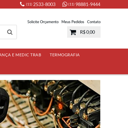
2533-8003
98881-9444
(11)
(11)
Solicite Orçamento
Meus Pedidos
Contato
R$ 0,00
ANÇA E MEDIC TRAB
TERMOGRAFIA