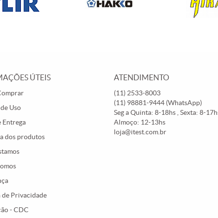
AÇÕES ÚTEIS
ATENDIMENTO
Comprar
(11)
2533-8003
(11)
98881-9444
(WhatsApp)
 de Uso
Seg a Quinta: 8-18hs , Sexta: 8-17hs
e Entrega
Almoço: 12-13hs
loja@itest.com.br
a dos produtos
stamos
Somos
nça
a de Privacidade
ção - CDC