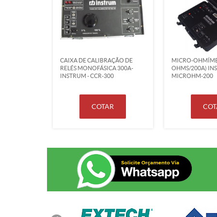
CAIXA DE CALIBRAÇÃO DE
MICRO-OHMÍME
RELÉS MONOFÁSICA 300A-
OHMS/200A) IN
INSTRUM - CCR-300
MICROHM-200
COTAR
COT