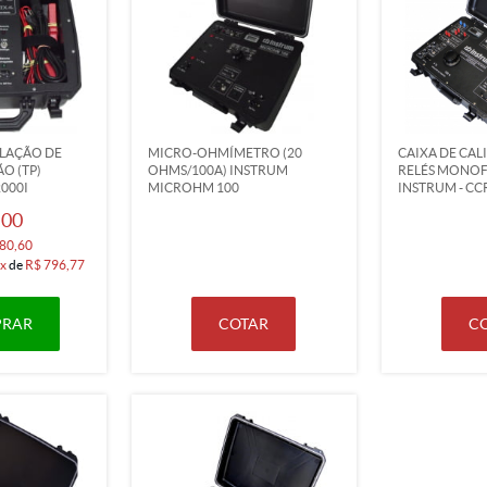
LAÇÃO DE
MICRO-OHMÍMETRO (20
CAIXA DE CAL
O (TP)
OHMS/100A) INSTRUM
RELÉS MONOFÁ
2000I
MICROHM 100
INSTRUM - CC
,00
80,60
x
de
R$ 796,77
RAR
COTAR
C