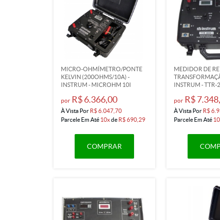
MICRO-OHMÍMETRO/PONTE
MEDIDOR DE RE
KELVIN (200OHMS/10A) -
TRANSFORMAÇÃ
INSTRUM - MICROHM 10I
INSTRUM - TTR-
R$ 6.366,00
R$ 7.348
por
por
À Vista Por
R$ 6.047,70
À Vista Por
R$ 6.9
Parcele Em Até
10x
de
R$ 690,29
Parcele Em Até
10
COMPRAR
COMP