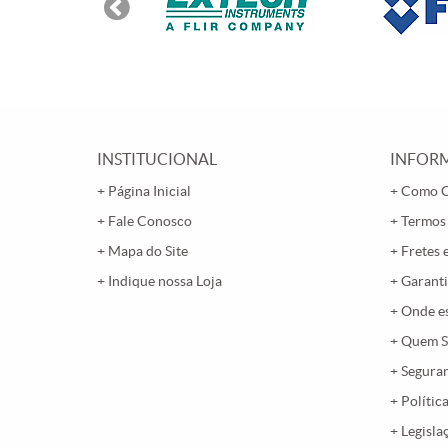
INSTITUCIONAL
INFORM
Página Inicial
Como 
Fale Conosco
Termos
Mapa do Site
Fretes 
Indique nossa Loja
Garanti
Onde e
Quem 
Segura
Polític
Legisla