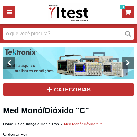
0
CATEGORIAS
Med Monó/Dióxido "C"
Home
Segurança e Medic Trab
Med Monó/Dióxido "C"
Ordenar Por