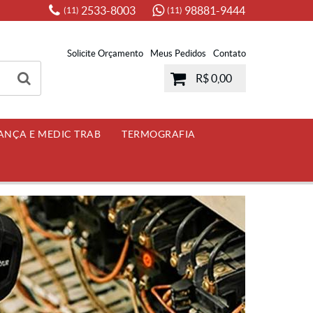
2533-8003
98881-9444
(11)
(11)
Solicite Orçamento
Meus Pedidos
Contato
R$ 0,00
ANÇA E MEDIC TRAB
TERMOGRAFIA