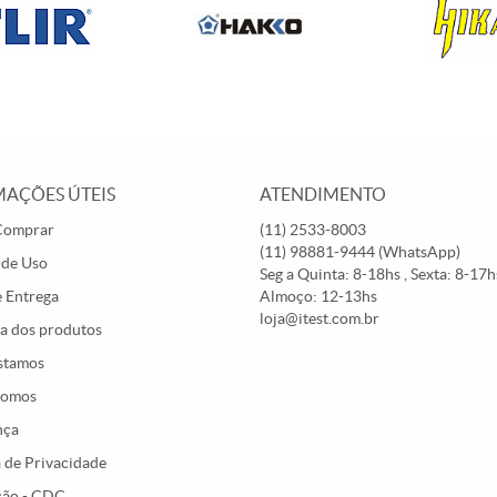
AÇÕES ÚTEIS
ATENDIMENTO
Comprar
(11)
2533-8003
(11)
98881-9444
(WhatsApp)
 de Uso
Seg a Quinta: 8-18hs , Sexta: 8-17hs
e Entrega
Almoço: 12-13hs
loja@itest.com.br
a dos produtos
stamos
Somos
nça
a de Privacidade
ção - CDC