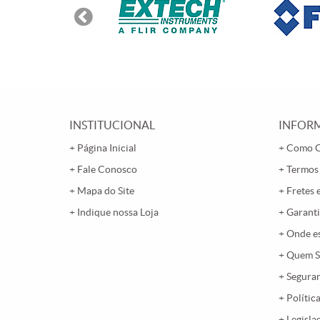
INSTITUCIONAL
INFORM
Página Inicial
Como 
Fale Conosco
Termos
Mapa do Site
Fretes 
Indique nossa Loja
Garanti
Onde e
Quem 
Segura
Polític
Legisla