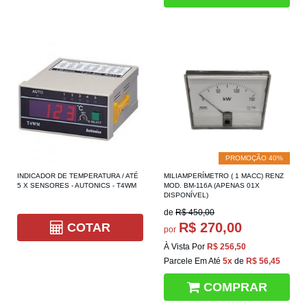
PROMOÇÃO 40%
INDICADOR DE TEMPERATURA / ATÉ
MILIAMPERÍMETRO ( 1 MACC) RENZ
5 X SENSORES - AUTONICS - T4WM
MOD. BM-116A (APENAS 01X
DISPONÍVEL)
de
R$ 450,00
R$ 270,00
COTAR
por
À Vista Por
R$ 256,50
Parcele Em Até
5x
de
R$ 56,45
COMPRAR