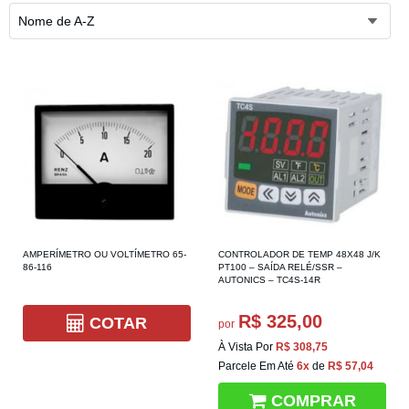
Nome de A-Z
AMPERÍMETRO OU VOLTÍMETRO 65-
CONTROLADOR DE TEMP 48X48 J/K
86-116
PT100 – SAÍDA RELÉ/SSR –
AUTONICS – TC4S-14R
R$ 325,00
COTAR
por
À Vista Por
R$ 308,75
Parcele Em Até
6x
de
R$ 57,04
COMPRAR