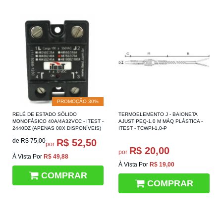
PROMOÇÃO 30%
RELÉ DE ESTADO SÓLIDO
TERMOELEMENTO J - BAIONETA
MONOFÁSICO 40A/4A32VCC - ITEST -
AJUST PEQ-1,0 M MÁQ PLÁSTICA -
2440DZ (APENAS 08X DISPONÍVEIS)
ITEST - TCWPI-1,0-P
de
R$ 75,00
R$ 52,50
por
R$ 20,00
por
À Vista Por
R$ 49,88
À Vista Por
R$ 19,00
COMPRAR
COMPRAR