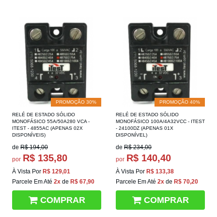
PROMOÇÃO 30%
PROMOÇÃO 40%
RELÉ DE ESTADO SÓLIDO
RELÉ DE ESTADO SÓLIDO
MONOFÁSICO 55A/50A280 VCA -
MONOFÁSICO 100A/4A32VCC - ITEST
ITEST - 4855AC (APENAS 02X
- 24100DZ (APENAS 01X
DISPONÍVEIS)
DISPONÍVEL)
de
R$ 194,00
de
R$ 234,00
R$ 135,80
R$ 140,40
por
por
À Vista Por
R$ 129,01
À Vista Por
R$ 133,38
Parcele Em Até
2x
de
R$ 67,90
Parcele Em Até
2x
de
R$ 70,20
COMPRAR
COMPRAR