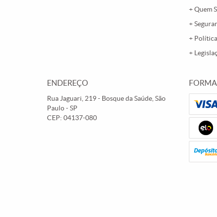
Quem 
Segura
Polític
Legisla
ENDEREÇO
FORMA
Rua Jaguari, 219
-
Bosque da Saúde, São
Paulo
-
SP
CEP: 04137-080