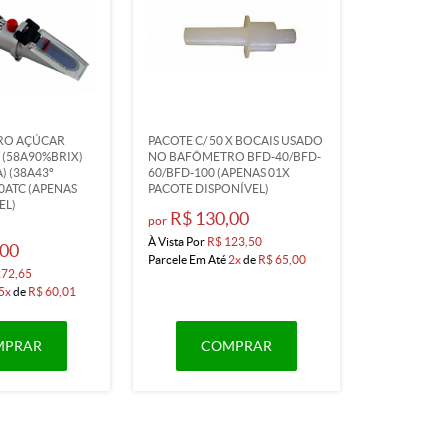
RO AÇÚCAR
PACOTE C/ 50 X BOCAIS USADO
(58A90%BRIX)
NO BAFÔMETRO BFD-40/BFD-
) (38A43º
60/BFD-100 (APENAS 01X
90ATC (APENAS
PACOTE DISPONÍVEL)
EL)
R$ 130,00
por
À Vista Por
R$ 123,50
,00
Parcele Em Até
2x
de
R$ 65,00
272,65
5x
de
R$ 60,01
MPRAR
COMPRAR