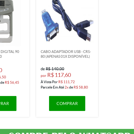
IGITAL 90
CABO ADAPTADOR USB - CRS-
0
80 (APENAS 01X DISPONÍVEL)
de
R$ 140,00
0
R$ 117,60
por
6,50
À Vista Por
R$ 111,72
de
R$ 56,45
Parcele Em Até
2x
de
R$ 58,80
RAR
COMPRAR