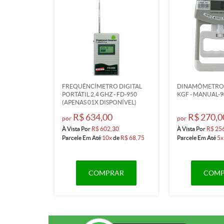
FREQUÊNCÍMETRO DIGITAL
DINAMÔMETRO D
PORTÁTIL 2,4 GHZ - FD-950
KGF - MANUAL-9
(APENAS 01X DISPONÍVEL)
R$ 634,00
R$ 270,0
por
por
À Vista Por
R$ 602,30
À Vista Por
R$ 25
Parcele Em Até
10x
de
R$ 68,75
Parcele Em Até
5x
COMPRAR
COMP