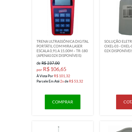
TRENA ULTRASSÔNICA DIGITAL
SOLUÇÃO ELETR
PORTÁTIL COM MIRA LASER
OXEL-03 - OXEL-
ESCALA 0,91 A 15,00M – TR-180
02X DISPONÍVEI
(APENAS 02X DISPONÍVEIS)
de
R$ 237,00
R$ 106,65
por
À Vista Por
R$ 101,32
Parcele Em Até
2x
de
R$ 53,32
COMPRAR
COT