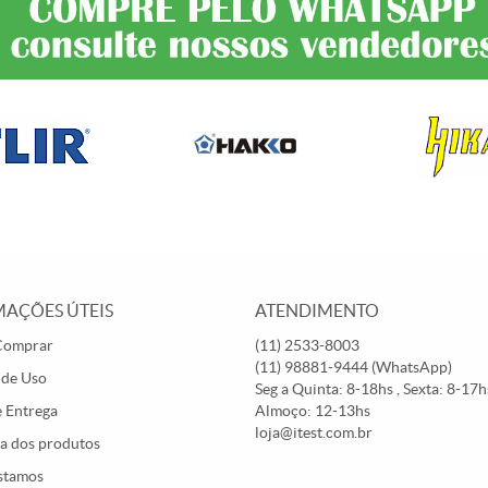
AÇÕES ÚTEIS
ATENDIMENTO
Comprar
(11)
2533-8003
(11)
98881-9444
(WhatsApp)
 de Uso
Seg a Quinta: 8-18hs , Sexta: 8-17hs
e Entrega
Almoço: 12-13hs
loja@itest.com.br
a dos produtos
stamos