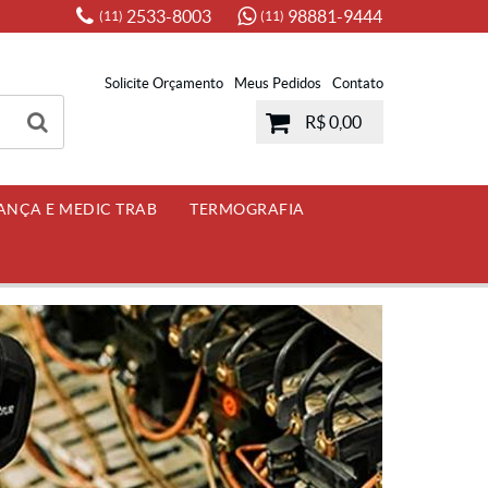
2533-8003
98881-9444
(11)
(11)
Solicite Orçamento
Meus Pedidos
Contato
R$ 0,00
ANÇA E MEDIC TRAB
TERMOGRAFIA