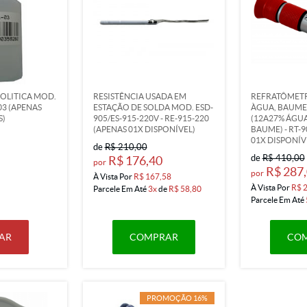
OLITICA MOD.
RESISTÊNCIA USADA EM
REFRATÔMET
03 (APENAS
ESTAÇÃO DE SOLDA MOD. ESD-
ÀGUA, BAUME 
S)
905/ES-915-220V - RE-915-220
(12A27% ÁGUA
(APENAS 01X DISPONÍVEL)
BAUME) - RT-
01X DISPONÍV
de
R$ 210,00
de
R$ 410,00
R$ 176,40
por
R$ 287
por
À Vista Por
R$ 167,58
À Vista Por
R$ 
Parcele Em Até
3x
de
R$ 58,80
Parcele Em Até
AR
COMPRAR
CO
PROMOÇÃO 16%