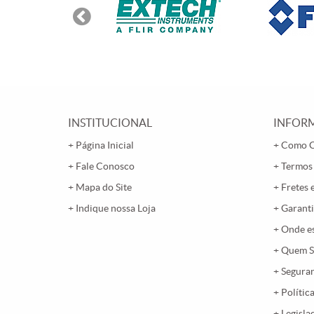
INSTITUCIONAL
INFORM
Página Inicial
Como 
Fale Conosco
Termos
Mapa do Site
Fretes 
Indique nossa Loja
Garanti
Onde e
Quem 
Segura
Polític
Legisla