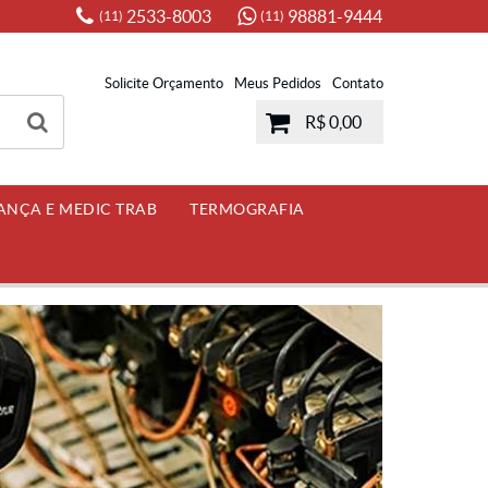
2533-8003
98881-9444
(11)
(11)
Solicite Orçamento
Meus Pedidos
Contato
R$ 0,00
ANÇA E MEDIC TRAB
TERMOGRAFIA