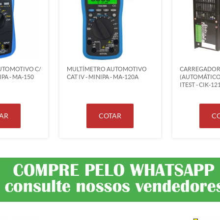
UTOMOTIVO C/
MULTÍMETRO AUTOMOTIVO
CARREGADOR 
NIPA - MA-150
CAT IV - MINIPA - MA-120A
(AUTOMÁTICO
ITEST - CIK-1
AR
COTAR
C