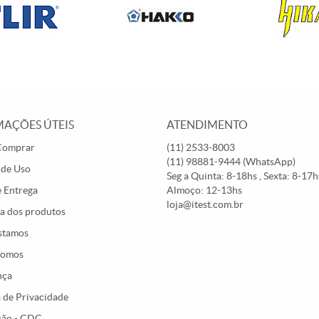
AÇÕES ÚTEIS
ATENDIMENTO
Comprar
(11)
2533-8003
(11)
98881-9444
(WhatsApp)
 de Uso
Seg a Quinta: 8-18hs , Sexta: 8-17hs
e Entrega
Almoço: 12-13hs
loja@itest.com.br
a dos produtos
stamos
Somos
nça
a de Privacidade
ção - CDC