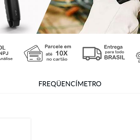
FREQÜENCÍMETRO