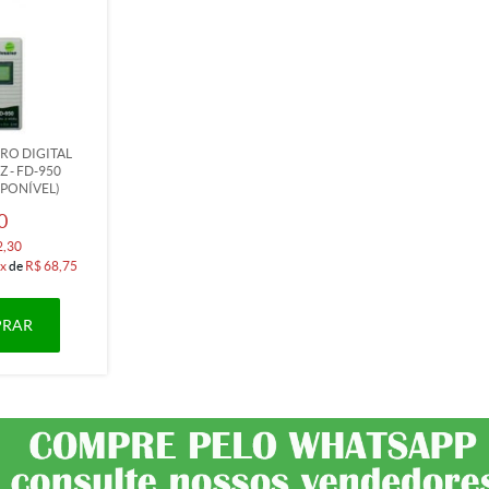
RO DIGITAL
Z - FD-950
SPONÍVEL)
0
2,30
x
de
R$ 68,75
RAR