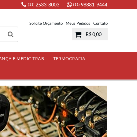
2533-8003
98881-9444
(11)
(11)
Solicite Orçamento
Meus Pedidos
Contato
R$ 0,00
ANÇA E MEDIC TRAB
TERMOGRAFIA