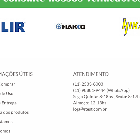
AÇÕES ÚTEIS
ATENDIMENTO
Comprar
(11)
2533-8003
(11)
98881-9444
(WhatsApp)
 de Uso
Seg a Quinta: 8-18hs , Sexta: 8-17hs
e Entrega
Almoço: 12-13hs
loja@itest.com.br
a dos produtos
stamos
Somos