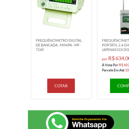
FREQUÊNCÍMETRO DIGITAL
FREQUÊNCÍMET
DE BANCADA - MINIPA - MF-
PORTÁTIL 2,4 GH
7240
(APENAS 01X DI
R$ 634,0
por
À Vista Por
R$ 60
Parcele Em Até
10
COTAR
COMP