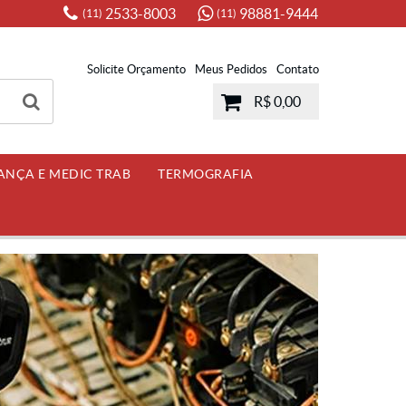
2533-8003
98881-9444
(11)
(11)
Solicite Orçamento
Meus Pedidos
Contato
R$ 0,00
ANÇA E MEDIC TRAB
TERMOGRAFIA