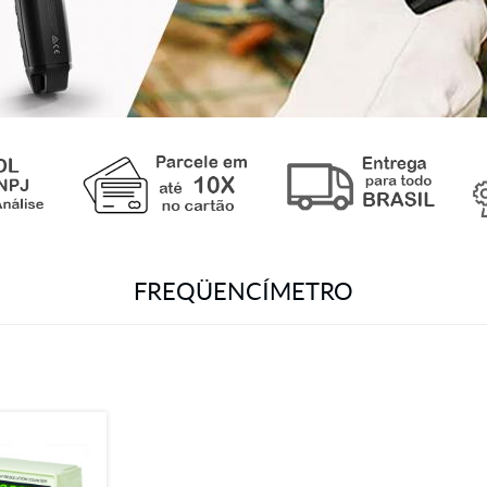
FREQÜENCÍMETRO