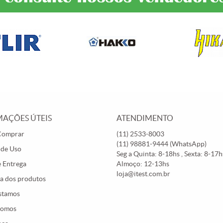
AÇÕES ÚTEIS
ATENDIMENTO
Comprar
(11)
2533-8003
(11)
98881-9444
(WhatsApp)
 de Uso
Seg a Quinta: 8-18hs , Sexta: 8-17hs
e Entrega
Almoço: 12-13hs
loja@itest.com.br
a dos produtos
stamos
Somos