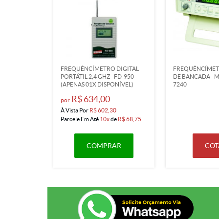
FREQUÊNCÍMETRO DIGITAL
FREQUÊNCÍMET
PORTÁTIL 2,4 GHZ - FD-950
DE BANCADA - MI
(APENAS 01X DISPONÍVEL)
7240
R$ 634,00
por
À Vista Por
R$ 602,30
Parcele Em Até
10x
de
R$ 68,75
COMPRAR
COT