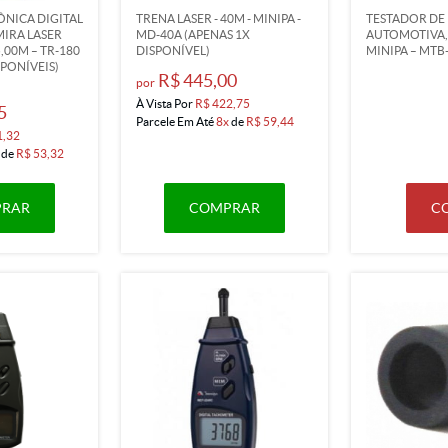
ÔNICA DIGITAL
TRENA LASER - 40M - MINIPA -
TESTADOR DE 
MIRA LASER
MD-40A (APENAS 1X
AUTOMOTIVA, GE
5,00M – TR-180
DISPONÍVEL)
MINIPA – MTB
SPONÍVEIS)
R$ 445,00
por
À Vista Por
R$ 422,75
5
Parcele Em Até
8x
de
R$ 59,44
1,32
de
R$ 53,32
RAR
COMPRAR
C