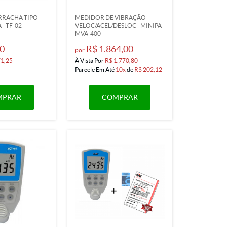
RRACHA TIPO
MEDIDOR DE VIBRAÇÃO -
 - TF-02
VELOC/ACEL/DESLOC - MINIPA -
MVA-400
0
R$ 1.864,00
por
71,25
À Vista Por
R$ 1.770,80
Parcele Em Até
10x
de
R$ 202,12
MPRAR
COMPRAR