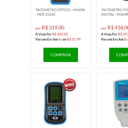
TACÔMETRO ÓPTICO - MINIPA
TACÔMETRO FO
- MDT-2244C
DIGITAL - MINIP
R$ 319,00
R$ 418,0
por
por
À Vista Por
R$ 303,05
À Vista Por
R$ 39
Parcele Em Até
6x
de
R$ 55,99
Parcele Em Até
8x
COMPRAR
COMP