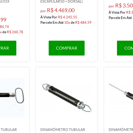
AS 01X
ESCAPULAR50 + DORSAL)
R$ 3.50
por
R$ 4.469,00
por
À Vista Por
R$ 
À Vista Por
R$ 4.245,55
Parcele Em Até
,99
Parcele Em Até
10x
de
R$ 484,59
84,74
x
de
R$ 260,78
RAR
COMPRAR
CO
 TUBULAR
DINAMÔMETRO TUBULAR
DINAMÔMETR