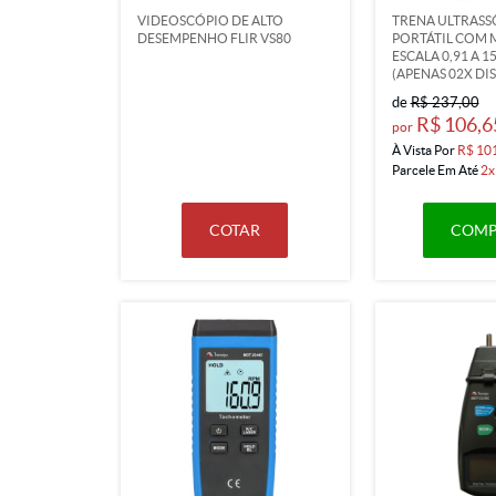
VIDEOSCÓPIO DE ALTO
TRENA ULTRASS
DESEMPENHO FLIR VS80
PORTÁTIL COM 
ESCALA 0,91 A 1
(APENAS 02X DI
de
R$ 237,00
R$ 106,6
por
À Vista Por
R$ 10
Parcele Em Até
2x
COTAR
COMP