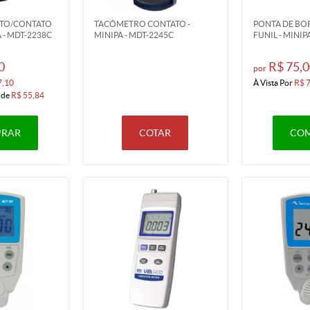
TO/CONTATO
TACÔMETRO CONTATO -
PONTA DE BO
A - MDT-2238C
MINIPA - MDT-2245C
FUNIL - MINIPA
0
R$ 75,0
por
7,10
À Vista Por
R$ 
de
R$ 55,84
RAR
COTAR
CO