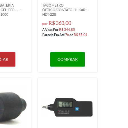
BATERIA
TACÔMETRO
L, EFB..... –
ÓPTICO/CONTATO - HIKARI -
-1000
HDT-228
R$ 363,00
por
À Vista Por
R$ 344,85
Parcele Em Até
7x
de
R$ 55,01
OTAR
COMPRAR