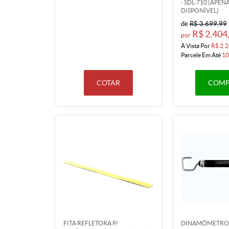
- SDL-710 (APEN
DISPONÌVEL)
de
R$ 3.699,99
R$ 2.404
por
À Vista Por
R$ 2.2
Parcele Em Até
10
COTAR
COMP
FITA REFLETORA P/
DINAMÔMETRO