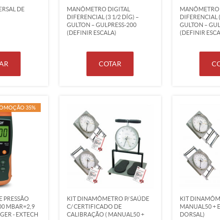
RSAL DE
MANÔMETRO DIGITAL
MANÔMETRO 
DIFERENCIAL (3 1/2 DÍG) –
DIFERENCIAL ( 
GULTON – GULPRESS-200
GULTON – GUL
(DEFINIR ESCALA)
(DEFINIR ESCA
AR
COTAR
C
OMOÇÃO 35%
 PRESSÃO
KIT DINAMÔMETRO P/ SAÚDE
KIT DINAMÔME
00 MBAR=2,9
C/ CERTIFICADO DE
MANUAL50 + 
GGER - EXTECH
CALIBRAÇÃO ( MANUAL50 +
DORSAL)