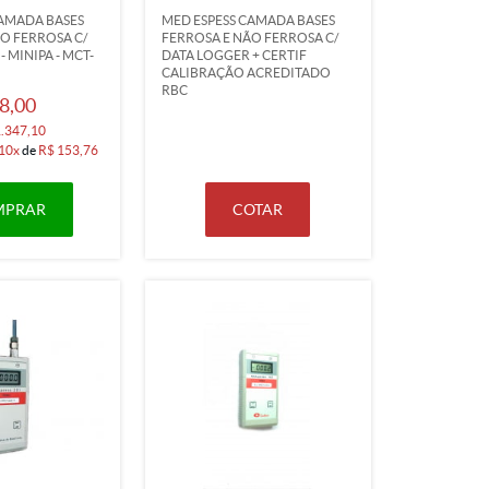
CAMADA BASES
MED ESPESS CAMADA BASES
O FERROSA C/
FERROSA E NÃO FERROSA C/
 MINIPA - MCT-
DATA LOGGER + CERTIF
CALIBRAÇÃO ACREDITADO
RBC
8,00
1.347,10
10x
de
R$ 153,76
MPRAR
COTAR