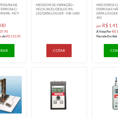
PESSURA DE
MEDIDOR DE VIBRAÇÃO -
MED ESPESS 
FERROSA C/
VELOC/ACEL/DESLOC/RS-
FERROSA E NÃ
INIPA - MCT-
232/DATA LOGGER - VIB-1400
DATA LOGGER -
401
,00
R$ 1.41
por
07,95
À Vista Por
R$ 
x
de
R$ 115,05
Parcele Em Até
RAR
COTAR
CO