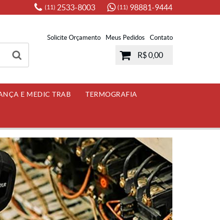
2533-8003
98881-9444
(11)
(11)
Solicite Orçamento
Meus Pedidos
Contato
R$ 0,00
ANÇA E MEDIC TRAB
TERMOGRAFIA