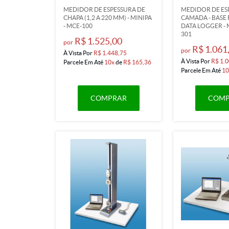
MEDIDOR DE ESPESSURA DE
MEDIDOR DE ES
CHAPA (1,2 A 220 MM) - MINIPA
CAMADA - BASE 
- MCE-100
DATA LOGGER - M
301
R$ 1.525,00
por
R$ 1.061
por
À Vista Por
R$ 1.448,75
À Vista Por
R$ 1.0
Parcele Em Até
10x
de
R$ 165,36
Parcele Em Até
10
COMPRAR
COMP