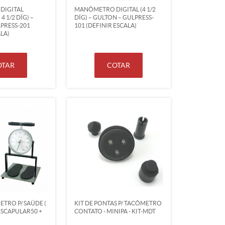
DIGITAL
MANÔMETRO DIGITAL (4 1/2
4 1/2 DÍG) –
DÍG) – GULTON – GULPRESS-
PRESS-201
101 (DEFINIR ESCALA)
LA)
OTAR
COTAR
TRO P/ SAÚDE (
KIT DE PONTAS P/ TACÔMETRO
ESCAPULAR50 +
CONTATO - MINIPA - KIT-MDT