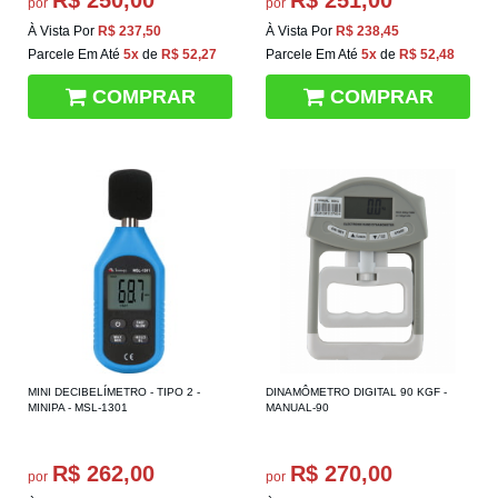
R$ 250,00
R$ 251,00
por
por
À Vista Por
R$ 237,50
À Vista Por
R$ 238,45
Parcele Em Até
5x
de
R$ 52,27
Parcele Em Até
5x
de
R$ 52,48
COMPRAR
COMPRAR
MINI DECIBELÍMETRO - TIPO 2 -
DINAMÔMETRO DIGITAL 90 KGF -
MINIPA - MSL-1301
MANUAL-90
R$ 262,00
R$ 270,00
por
por