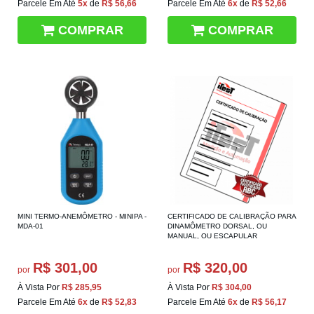
Parcele Em Até
5x
de
R$ 56,66
Parcele Em Até
6x
de
R$ 52,66
COMPRAR
COMPRAR
MINI TERMO-ANEMÔMETRO - MINIPA -
CERTIFICADO DE CALIBRAÇÃO PARA
MDA-01
DINAMÔMETRO DORSAL, OU
MANUAL, OU ESCAPULAR
R$ 301,00
R$ 320,00
por
por
À Vista Por
R$ 285,95
À Vista Por
R$ 304,00
Parcele Em Até
6x
de
R$ 52,83
Parcele Em Até
6x
de
R$ 56,17